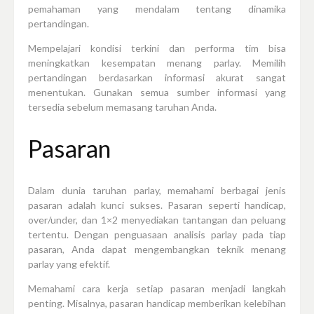
pemahaman yang mendalam tentang dinamika
pertandingan.
Mempelajari kondisi terkini dan performa tim bisa
meningkatkan kesempatan menang parlay. Memilih
pertandingan berdasarkan informasi akurat sangat
menentukan. Gunakan semua sumber informasi yang
tersedia sebelum memasang taruhan Anda.
Pasaran
Dalam dunia taruhan parlay, memahami berbagai jenis
pasaran adalah kunci sukses. Pasaran seperti handicap,
over/under, dan 1×2 menyediakan tantangan dan peluang
tertentu. Dengan penguasaan analisis parlay pada tiap
pasaran, Anda dapat mengembangkan teknik menang
parlay yang efektif.
Memahami cara kerja setiap pasaran menjadi langkah
penting. Misalnya, pasaran handicap memberikan kelebihan