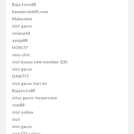
Raja toto88
bandarsm605.com
Mabosbet
slot gacor
solana4d
ayojp88
HOKI77
zeus slot
slot bonus new member 100
slot gacor
DAN777
slot gacor hari ini
Rajatoto88
situs gacor terpercaya
stm88
slot online
slot
slot gacor
slot777 online