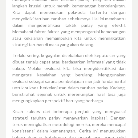
langkah krusial untuk meraih kemenangan berkelanjutan.
Kita dapat menemukan pola-pola tertentu dengan
menyelidiki taruhan-taruhan sebelumnya. Hal ini membantu
dalam mengidentifikasi taktik parlay yang efektif.
Memahami faktor-faktor yang mempengaruhi kemenangan
atau kekalahan memampukan kita untuk meningkatkan
strategi taruhan di masa yang akan datang.
Terlalu sering, kegagalan disebabkan oleh keputusan yang
dibuat terlalu cepat atau berdasarkan informasi yang tidak
cukup. Melalui evaluasi, kita bisa mengidentifikasi dan
mengatasi kesalahan yang berulang. Menggunakan
evaluasi sebagai sarana pembelajaran menjadi fundamental
untuk sukses berkelanjutan dalam taruhan parlay. Kadang,
beristirahat sejenak untuk merenungkan hasil bisa juga
mengungkapkan perspektif baru yang berharga.
Kisah sukses dari beberapa penjudi yang menguasai
strategi taruhan parlay menawarkan inspirasi. Dengan
terus meningkatkan metodologi mereka, mereka mencapai
konsistensi dalam kemenangan. Cerita ini menunjukkan
bahwa dengan ketekunan dan pemahaman yang solid