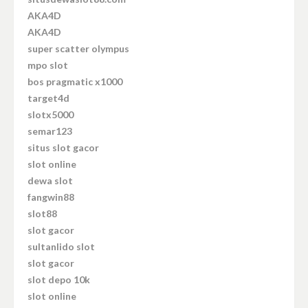
AKA4D
AKA4D
super scatter olympus
mpo slot
bos pragmatic x1000
target4d
slotx5000
semar123
situs slot gacor
slot online
dewa slot
fangwin88
slot88
slot gacor
sultanlido slot
slot gacor
slot depo 10k
slot online