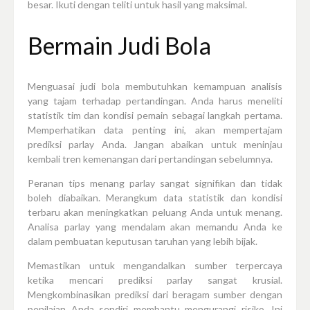
besar. Ikuti dengan teliti untuk hasil yang maksimal.
Bermain Judi Bola
Menguasai judi bola membutuhkan kemampuan analisis
yang tajam terhadap pertandingan. Anda harus meneliti
statistik tim dan kondisi pemain sebagai langkah pertama.
Memperhatikan data penting ini, akan mempertajam
prediksi parlay Anda. Jangan abaikan untuk meninjau
kembali tren kemenangan dari pertandingan sebelumnya.
Peranan tips menang parlay sangat signifikan dan tidak
boleh diabaikan. Merangkum data statistik dan kondisi
terbaru akan meningkatkan peluang Anda untuk menang.
Analisa parlay yang mendalam akan memandu Anda ke
dalam pembuatan keputusan taruhan yang lebih bijak.
Memastikan untuk mengandalkan sumber terpercaya
ketika mencari prediksi parlay sangat krusial.
Mengkombinasikan prediksi dari beragam sumber dengan
penilaian Anda sendiri membantu mengurangi risiko. Ini