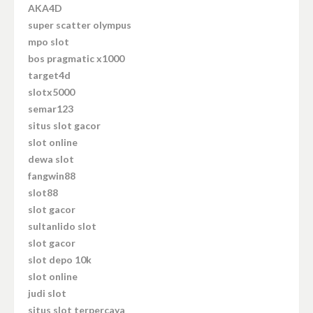
AKA4D
super scatter olympus
mpo slot
bos pragmatic x1000
target4d
slotx5000
semar123
situs slot gacor
slot online
dewa slot
fangwin88
slot88
slot gacor
sultanlido slot
slot gacor
slot depo 10k
slot online
judi slot
situs slot terpercaya