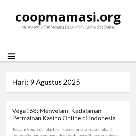
Lompat
ke
coopmamasi.org
konten
Mengungkap Trik Menang Besar Main Casino Slot Online
Hari:
9 Agustus 2025
Vega168: Menyelami Kedalaman
Permainan Kasino Online di Indonesia
Jelajahi Vega168, platform kasino online terkemuka di
Indonesia, yang menawarkan berbagai pilihan permainan,