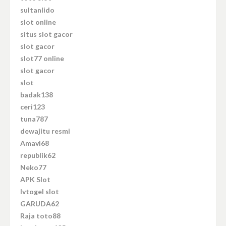
sultanlido
slot online
situs slot gacor
slot gacor
slot77 online
slot gacor
slot
badak138
ceri123
tuna787
dewajitu resmi
Amavi68
republik62
Neko77
APK Slot
lvtogel slot
GARUDA62
Raja toto88