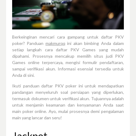
Berkeinginan mencari cara gampang untuk daftar PKV
poker? Panduan
makmurqq
ini akan bimbing Anda dalam
setiap langkah cara daftar PKV Games yang mudah
dipahami. Prosesnya mencakup memilih situs judi PKV
Games online terpercaya, mengisi formulir pendaftaran,
sampai verifikasi akun. Informasi esensial tersedia untuk
Anda di sini.
Ikuti panduan daftar PKV poker ini untuk mendapatkan
pandangan menyeluruh soal persiapan yang diperlukan,
termasuk dokumen untuk verifikasi akun. Tujuannya adalah
untuk menjamin keamanan dan kenyamanan Anda saat
main poker online. Ayo, mulai prosesnya demi pengalaman
main yang lancar dan seru!
Jackpot