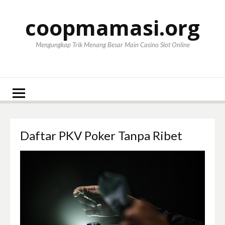
Lompat
ke
coopmamasi.org
konten
Mengungkap Trik Menang Besar Main Casino Slot Online
Daftar PKV Poker Tanpa Ribet