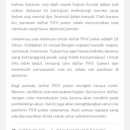
bahwa batasan usia ialah aspek hukum krusial dalam judi
online. Batasan ini bertujuan melindungi mereka yang
belum siap mental dan finansial dalam berjudi. Oleh karena
itu, panduan daftar PKV poker selalu menyertakan usia
minimum yang harus dipenuhi pemain.
Umumnya, usia minimum untuk daftar PKV poker adalah 18
tahun. Kebijakan ini sesuai dengan regulasi banyak negara,
termasuk Indonesia. Tujuannya agar hanya individu dewasa
yang bertanggung jawab yang boleh berpartisipasi. Untuk
info lebih lanjut tentang cara daftar PKV Games dan
memenuhi persyaratan usia ini, selalu cek panduan di
platform.
Bagi pemula, daftar PKV poker mungkin terasa rumit.
Namun, verifikasi usia merupakan bagian dari proses daftar.
Jangan coba memalsukan usia, karena akan berakhir pada
pemblokiran akun. Hal ini juga akan menghilangkan akses ke
platform PKV poker selamanya. Ikuti semua regulasi yang
ada dan pastikan Anda cukup umur sebelum bermain.
19 FEBRUARI 2025
ADUQ
,
BANDAR CEME
,
BANDARQ
,