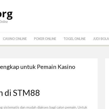
org
Online
CASINO ONLINE
POKER ONLINE
TOGEL ONLINE
JUDI BOLA
engkap untuk Pemain Kasino
an di STM88
 sistematis dan mudah diakses bagi calon pemain. Untuk