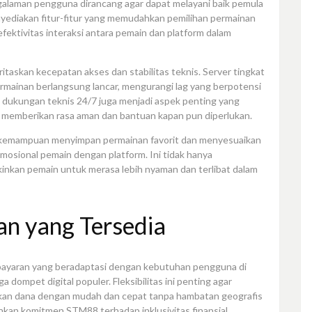
ngalaman pengguna dirancang agar dapat melayani baik pemula
diakan fitur-fitur yang memudahkan pemilihan permainan
fektivitas interaksi antara pemain dan platform dalam
ritaskan kecepatan akses dan stabilitas teknis. Server tingkat
ermainan berlangsung lancar, mengurangi lag yang berpotensi
dukungan teknis 24/7 juga menjadi aspek penting yang
memberikan rasa aman dan bantuan kapan pun diperlukan.
rti kemampuan menyimpan permainan favorit dan menyesuaikan
osional pemain dengan platform. Ini tidak hanya
kinkan pemain untuk merasa lebih nyaman dan terlibat dalam
n yang Tersedia
yaran yang beradaptasi dengan kebutuhan pengguna di
ga dompet digital populer. Fleksibilitas ini penting agar
ikan dana dengan mudah dan cepat tanpa hambatan geografis
nkan komitmen STM88 terhadap inklusivitas finansial.