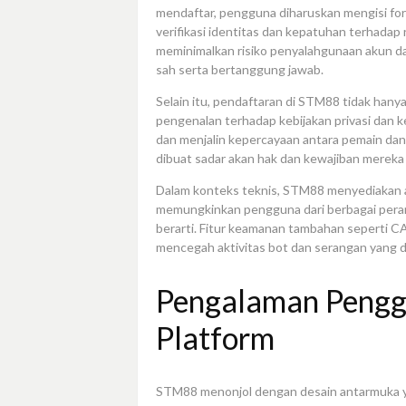
mendaftar, pengguna diharuskan mengisi form
verifikasi identitas dan kepatuhan terhadap r
meminimalkan risiko penyalahgunaan akun d
sah serta bertanggung jawab.
Selain itu, pendaftaran di STM88 tidak han
pengenalan terhadap kebijakan privasi dan k
dan menjalin kepercayaan antara pemain dan 
dibuat sadar akan hak dan kewajiban mereka
Dalam konteks teknis, STM88 menyediakan an
memungkinkan pengguna dari berbagai pera
berarti. Fitur keamanan tambahan seperti CA
mencegah aktivitas bot dan serangan yang 
Pengalaman Pengg
Platform
STM88 menonjol dengan desain antarmuka y