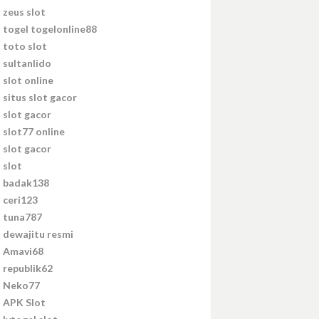
zeus slot
togel togelonline88
toto slot
sultanlido
slot online
situs slot gacor
slot gacor
slot77 online
slot gacor
slot
badak138
ceri123
tuna787
dewajitu resmi
Amavi68
republik62
Neko77
APK Slot