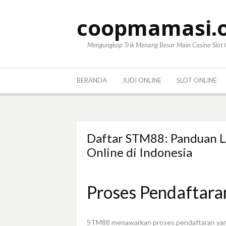
Lompat
ke
coopmamasi.
konten
Mengungkap Trik Menang Besar Main Casino Slot 
BERANDA
JUDI ONLINE
SLOT ONLINE
Daftar STM88: Panduan L
Online di Indonesia
Proses Pendaftar
STM88 menawarkan proses pendaftaran yang