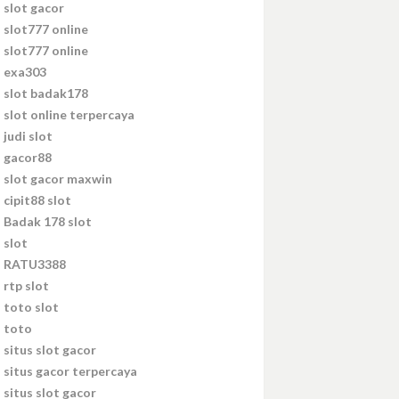
slot gacor
slot777 online
slot777 online
exa303
slot badak178
slot online terpercaya
judi slot
gacor88
slot gacor maxwin
cipit88 slot
Badak 178 slot
slot
RATU3388
rtp slot
toto slot
toto
situs slot gacor
situs gacor terpercaya
situs slot gacor