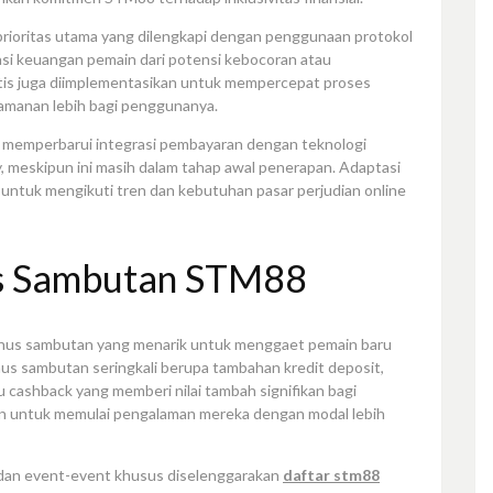
 prioritas utama yang dilengkapi dengan penggunaan protokol
masi keuangan pemain dari potensi kebocoran atau
is juga diimplementasikan untuk mempercepat proses
amanan lebih bagi penggunanya.
s memperbarui integrasi pembayaran dengan teknologi
, meskipun ini masih dalam tahap awal penerapan. Adaptasi
m untuk mengikuti tren dan kebutuhan pasar perjudian online
us Sambutan STM88
us sambutan yang menarik untuk menggaet pemain baru
nus sambutan seringkali berupa tambahan kredit deposit,
u cashback yang memberi nilai tambah signifikan bagi
n untuk memulai pengalaman mereka dengan modal lebih
r dan event-event khusus diselenggarakan
daftar stm88