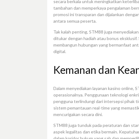
secara berkala untuk meningkatkan keterlib
tambahan dan memperkaya pengalaman berma
promosi ini transparan dan dijalankan denga
antara semua peserta.
Tak kalah penting, STM88 juga menyediakan
ditukar dengan hadiah atau bonus eksklusif. 
membangun hubungan yang bermanfaat antar
digital.
Kemanan dan Kean
Dalam menyediakan layanan kasino online,
operasionalnya. Penggunaan teknologi enkrip
pengguna terlindungi dari intersepsi pihak 
sistem pemantauan real-time yang memastika
mencurigakan secara dini.
STM88 juga tunduk pada peraturan dan stand
aspek legalitas dan etika bermain. Kepatuh
dalam koridor hukum yang sah dan memperlih