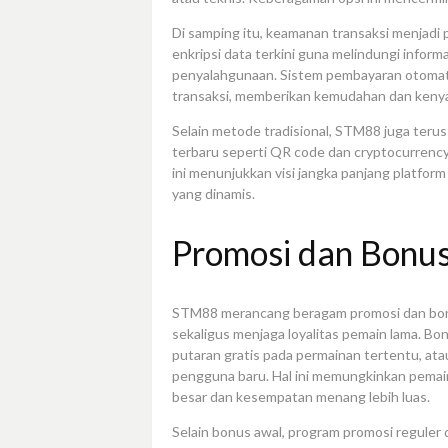
Di samping itu, keamanan transaksi menjadi
enkripsi data terkini guna melindungi infor
penyalahgunaan. Sistem pembayaran otomat
transaksi, memberikan kemudahan dan keny
Selain metode tradisional, STM88 juga teru
terbaru seperti QR code dan cryptocurrency
ini menunjukkan visi jangka panjang platfor
yang dinamis.
Promosi dan Bon
STM88 merancang beragam promosi dan bon
sekaligus menjaga loyalitas pemain lama. Bo
putaran gratis pada permainan tertentu, ata
pengguna baru. Hal ini memungkinkan pemai
besar dan kesempatan menang lebih luas.
Selain bonus awal, program promosi regule