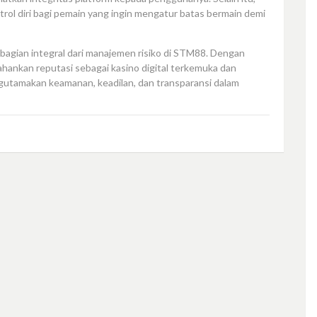
ntrol diri bagi pemain yang ingin mengatur batas bermain demi
 bagian integral dari manajemen risiko di STM88. Dengan
hankan reputasi sebagai kasino digital terkemuka dan
gutamakan keamanan, keadilan, dan transparansi dalam