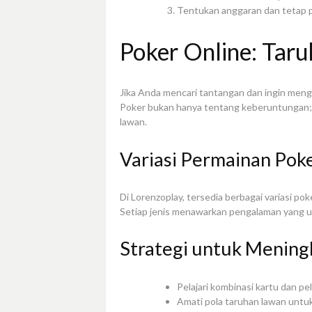
Tentukan anggaran dan tetap 
Poker Online: Taru
Jika Anda mencari tantangan dan ingin meng
Poker bukan hanya tentang keberuntungan; 
lawan.
Variasi Permainan Pok
Di Lorenzoplay, tersedia berbagai variasi p
Setiap jenis menawarkan pengalaman yang u
Strategi untuk Menin
Pelajari kombinasi kartu dan pe
Amati pola taruhan lawan untu