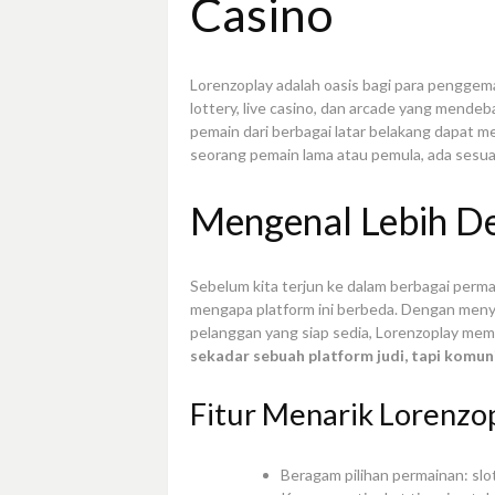
Casino
Lorenzoplay adalah oasis bagi para penggema
lottery, live casino, dan arcade yang mende
pemain dari berbagai latar belakang dapat
seorang pemain lama atau pemula, ada sesu
Mengenal Lebih De
Sebelum kita terjun ke dalam berbagai perma
mengapa platform ini berbeda. Dengan men
pelanggan yang siap sedia, Lorenzoplay mem
sekadar sebuah platform judi, tapi komun
Fitur Menarik Lorenzo
Beragam pilihan permainan: slot,