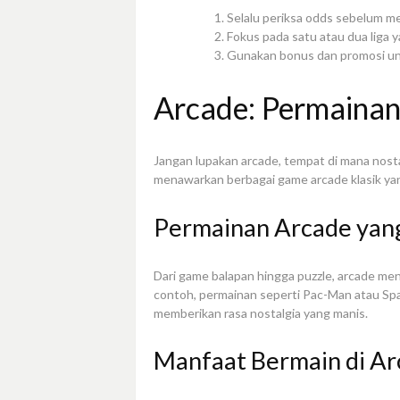
Selalu periksa odds sebelum m
Fokus pada satu atau dua liga 
Gunakan bonus dan promosi un
Arcade: Permainan
Jangan lupakan arcade, tempat di mana nos
menawarkan berbagai game arcade klasik ya
Permainan Arcade yang
Dari game balapan hingga puzzle, arcade men
contoh, permainan seperti Pac-Man atau Spa
memberikan rasa nostalgia yang manis.
Manfaat Bermain di A