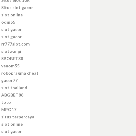
Situs Slot 10K
Situs slot gacor
slot online
odin55
slot gacor
slot gacor
rr777slot.com
slotwangi
SBOBET88
venom55
robopragma cheat
gacor77
slot thailand
ABGBET88
toto
MPO17
situs terpercaya
slot online
slot gacor