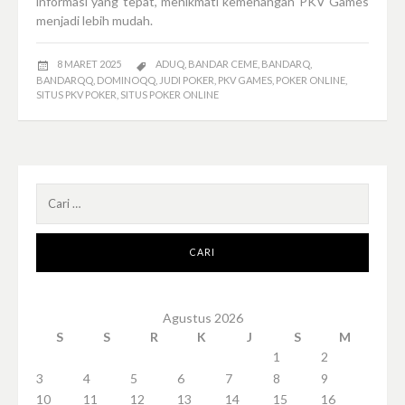
informasi yang tepat, menikmati kemenangan PKV Games
menjadi lebih mudah.
8 MARET 2025
ADUQ
,
BANDAR CEME
,
BANDARQ
,
BANDARQQ
,
DOMINOQQ
,
JUDI POKER
,
PKV GAMES
,
POKER ONLINE
,
SITUS PKV POKER
,
SITUS POKER ONLINE
Cari
untuk:
Agustus 2026
S
S
R
K
J
S
M
1
2
3
4
5
6
7
8
9
10
11
12
13
14
15
16