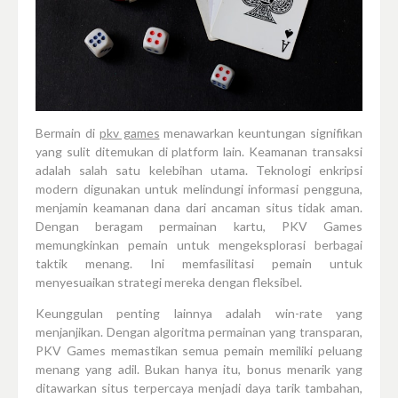
Bermain di
pkv games
menawarkan keuntungan signifikan
yang sulit ditemukan di platform lain. Keamanan transaksi
adalah salah satu kelebihan utama. Teknologi enkripsi
modern digunakan untuk melindungi informasi pengguna,
menjamin keamanan dana dari ancaman situs tidak aman.
Dengan beragam permainan kartu, PKV Games
memungkinkan pemain untuk mengeksplorasi berbagai
taktik menang. Ini memfasilitasi pemain untuk
menyesuaikan strategi mereka dengan fleksibel.
Keunggulan penting lainnya adalah win-rate yang
menjanjikan. Dengan algoritma permainan yang transparan,
PKV Games memastikan semua pemain memiliki peluang
menang yang adil. Bukan hanya itu, bonus menarik yang
ditawarkan situs terpercaya menjadi daya tarik tambahan,