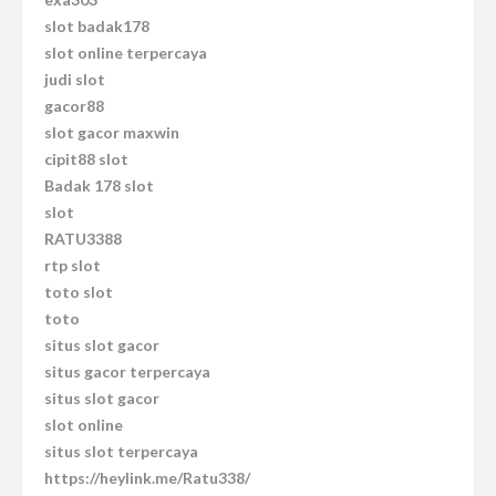
slot badak178
slot online terpercaya
judi slot
gacor88
slot gacor maxwin
cipit88 slot
Badak 178 slot
slot
RATU3388
rtp slot
toto slot
toto
situs slot gacor
situs gacor terpercaya
situs slot gacor
slot online
situs slot terpercaya
https://heylink.me/Ratu338/