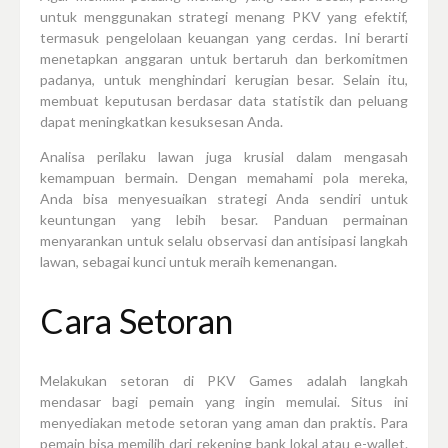
untuk menggunakan strategi menang PKV yang efektif,
termasuk pengelolaan keuangan yang cerdas. Ini berarti
menetapkan anggaran untuk bertaruh dan berkomitmen
padanya, untuk menghindari kerugian besar. Selain itu,
membuat keputusan berdasar data statistik dan peluang
dapat meningkatkan kesuksesan Anda.
Analisa perilaku lawan juga krusial dalam mengasah
kemampuan bermain. Dengan memahami pola mereka,
Anda bisa menyesuaikan strategi Anda sendiri untuk
keuntungan yang lebih besar. Panduan permainan
menyarankan untuk selalu observasi dan antisipasi langkah
lawan, sebagai kunci untuk meraih kemenangan.
Cara Setoran
Melakukan setoran di PKV Games adalah langkah
mendasar bagi pemain yang ingin memulai. Situs ini
menyediakan metode setoran yang aman dan praktis. Para
pemain bisa memilih dari rekening bank lokal atau e-wallet.