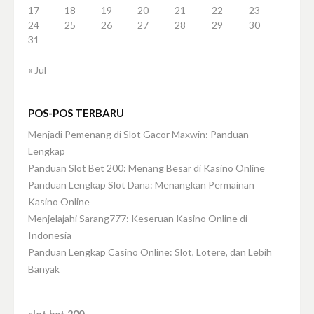
17
18
19
20
21
22
23
24
25
26
27
28
29
30
31
« Jul
POS-POS TERBARU
Menjadi Pemenang di Slot Gacor Maxwin: Panduan
Lengkap
Panduan Slot Bet 200: Menang Besar di Kasino Online
Panduan Lengkap Slot Dana: Menangkan Permainan
Kasino Online
Menjelajahi Sarang777: Keseruan Kasino Online di
Indonesia
Panduan Lengkap Casino Online: Slot, Lotere, dan Lebih
Banyak
slot bet 200