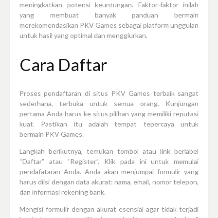
meningkatkan potensi keuntungan. Faktor-faktor inilah
yang membuat banyak panduan bermain
merekomendasikan PKV Games sebagai platform unggulan
untuk hasil yang optimal dan menggiurkan.
Cara Daftar
Proses pendaftaran di situs PKV Games terbaik sangat
sederhana, terbuka untuk semua orang. Kunjungan
pertama Anda harus ke situs pilihan yang memiliki reputasi
kuat. Pastikan itu adalah tempat tepercaya untuk
bermain PKV Games.
Langkah berikutnya, temukan tombol atau link berlabel
“Daftar” atau “Register”. Klik pada ini untuk memulai
pendafataran Anda. Anda akan menjumpai formulir yang
harus diisi dengan data akurat: nama, email, nomor telepon,
dan informasi rekening bank.
Mengisi formulir dengan akurat esensial agar tidak terjadi