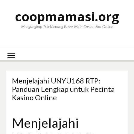
Lompat
ke
coopmamasi.org
konten
Mengungkap Trik Menang Besar Main Casino Slot Online
Menjelajahi UNYU168 RTP:
Panduan Lengkap untuk Pecinta
Kasino Online
Menjelajahi