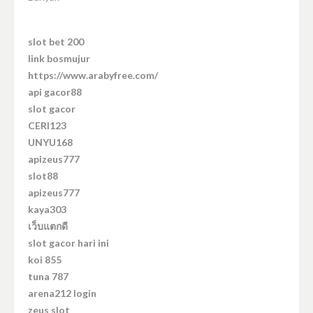
slot bet 200
link bosmujur
https://www.arabyfree.com/
api gacor88
slot gacor
CERI123
UNYU168
apizeus777
slot88
apizeus777
kaya303
เว็บแตกดี
slot gacor hari ini
koi 855
tuna 787
arena212 login
zeus slot