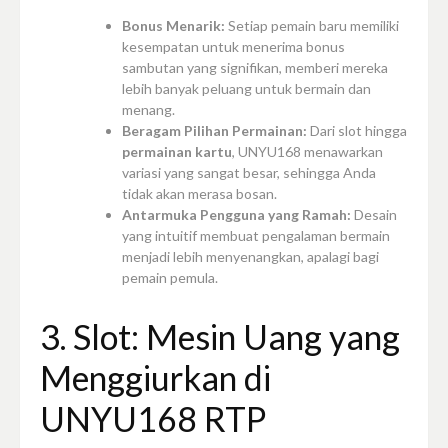
Bonus Menarik:
Setiap pemain baru memiliki
kesempatan untuk menerima bonus
sambutan yang signifikan, memberi mereka
lebih banyak peluang untuk bermain dan
menang.
Beragam Pilihan Permainan:
Dari slot hingga
permainan kartu
, UNYU168 menawarkan
variasi yang sangat besar, sehingga Anda
tidak akan merasa bosan.
Antarmuka Pengguna yang Ramah:
Desain
yang intuitif membuat pengalaman bermain
menjadi lebih menyenangkan, apalagi bagi
pemain pemula.
3. Slot: Mesin Uang yang
Menggiurkan di
UNYU168 RTP