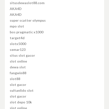
situsdewaslot88.com
AKA4D
AKA4D
super scatter olympus
mpo slot
bos pragmatic x1000
target4d
slotx5000
semar123
situs slot gacor
slot online
dewa slot
fangwin88
slot88
slot gacor
sultanlido slot
slot gacor
slot depo 10k
slot online