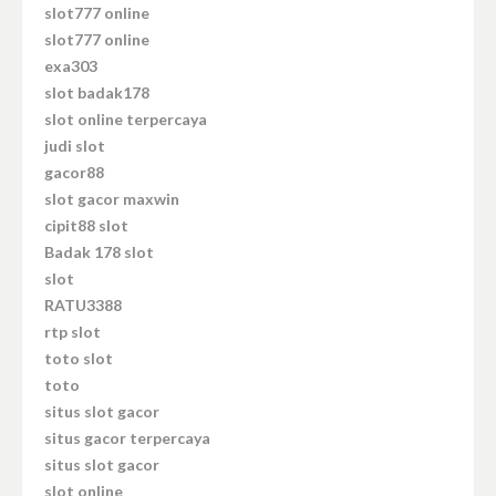
slot777 online
slot777 online
exa303
slot badak178
slot online terpercaya
judi slot
gacor88
slot gacor maxwin
cipit88 slot
Badak 178 slot
slot
RATU3388
rtp slot
toto slot
toto
situs slot gacor
situs gacor terpercaya
situs slot gacor
slot online