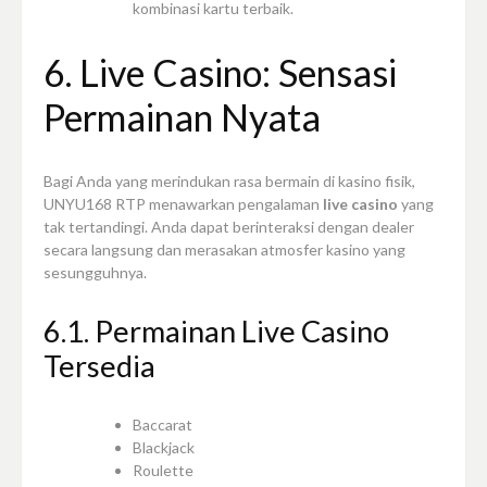
kombinasi kartu terbaik.
6. Live Casino: Sensasi
Permainan Nyata
Bagi Anda yang merindukan rasa bermain di kasino fisik,
UNYU168 RTP menawarkan pengalaman
live casino
yang
tak tertandingi. Anda dapat berinteraksi dengan dealer
secara langsung dan merasakan atmosfer kasino yang
sesungguhnya.
6.1. Permainan Live Casino
Tersedia
Baccarat
Blackjack
Roulette