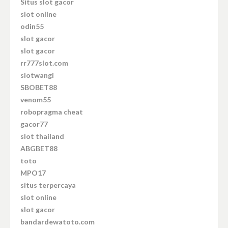
Situs slot gacor
slot online
odin55
slot gacor
slot gacor
rr777slot.com
slotwangi
SBOBET88
venom55
robopragma cheat
gacor77
slot thailand
ABGBET88
toto
MPO17
situs terpercaya
slot online
slot gacor
bandardewatoto.com