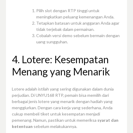
Pilih slot dengan RTP tinggi untuk
meningkatkan peluang kemenangan Anda.
Tetapkan batasan untuk anggaran Anda agar
tidak terjebak dalam permainan.
Cobalah versi demo sebelum bermain dengan
uang sungguhan.
4. Lotere: Kesempatan
Menang yang Menarik
Lotere adalah istilah yang sering digunakan dalam dunia
perjudian. Di UNYU168 RTP, pemain bisa memilih dari
berbagai jenis lotere yang menarik dengan hadiah yang
menggiurkan. Dengan cara kerja yang sederhana, Anda
cukup membeli tiket untuk kesempatan menjadi
pemenang. Namun, pastikan untuk memeriksa
syarat dan
ketentuan
sebelum melakukannya.