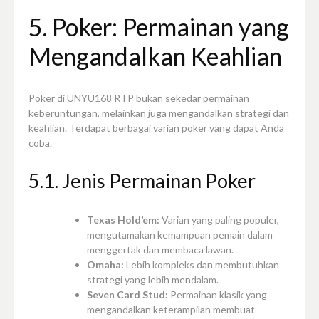
5. Poker: Permainan yang
Mengandalkan Keahlian
Poker di UNYU168 RTP bukan sekedar permainan
keberuntungan, melainkan juga mengandalkan strategi dan
keahlian. Terdapat berbagai varian poker yang dapat Anda
coba.
5.1. Jenis Permainan Poker
Texas Hold’em:
Varian yang paling populer,
mengutamakan kemampuan pemain dalam
menggertak dan membaca lawan.
Omaha:
Lebih kompleks dan membutuhkan
strategi yang lebih mendalam.
Seven Card Stud:
Permainan klasik yang
mengandalkan keterampilan membuat