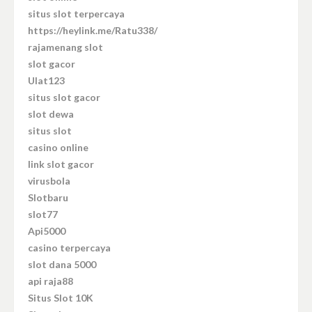
situs slot terpercaya
https://heylink.me/Ratu338/
rajamenang slot
slot gacor
Ulat123
situs slot gacor
slot dewa
situs slot
casino online
link slot gacor
virusbola
Slotbaru
slot77
Api5000
casino terpercaya
slot dana 5000
api raja88
Situs Slot 10K