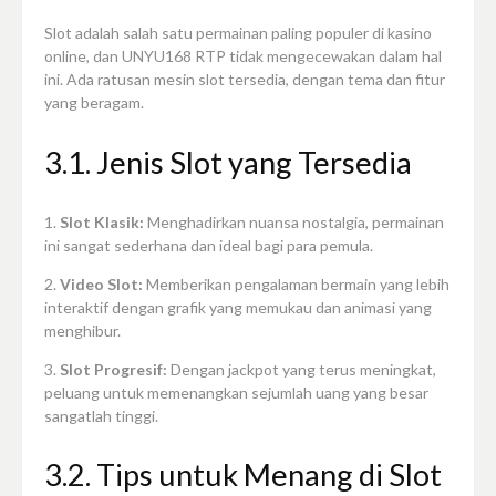
Slot adalah salah satu permainan paling populer di kasino
online, dan UNYU168 RTP tidak mengecewakan dalam hal
ini. Ada ratusan mesin slot tersedia, dengan tema dan fitur
yang beragam.
3.1. Jenis Slot yang Tersedia
1.
Slot Klasik:
Menghadirkan nuansa nostalgia, permainan
ini sangat sederhana dan ideal bagi para pemula.
2.
Video Slot:
Memberikan pengalaman bermain yang lebih
interaktif dengan grafik yang memukau dan animasi yang
menghibur.
3.
Slot Progresif:
Dengan jackpot yang terus meningkat,
peluang untuk memenangkan sejumlah uang yang besar
sangatlah tinggi.
3.2. Tips untuk Menang di Slot