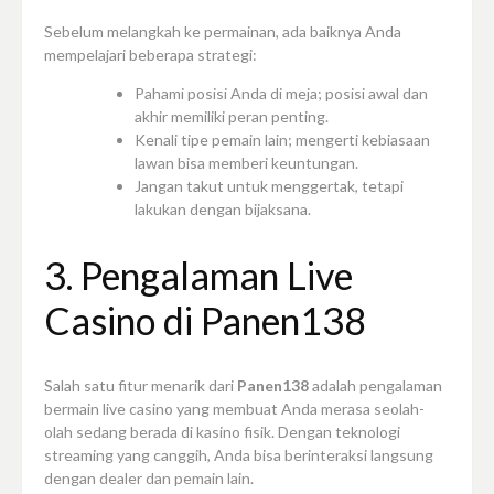
Sebelum melangkah ke permainan, ada baiknya Anda
mempelajari beberapa strategi:
Pahami posisi Anda di meja; posisi awal dan
akhir memiliki peran penting.
Kenali tipe pemain lain; mengerti kebiasaan
lawan bisa memberi keuntungan.
Jangan takut untuk menggertak, tetapi
lakukan dengan bijaksana.
3. Pengalaman Live
Casino di Panen138
Salah satu fitur menarik dari
Panen138
adalah pengalaman
bermain live casino yang membuat Anda merasa seolah-
olah sedang berada di kasino fisik. Dengan teknologi
streaming yang canggih, Anda bisa berinteraksi langsung
dengan dealer dan pemain lain.