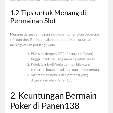
1.2 Tips untuk Menang di
Permainan Slot
Menang dalam permainan slot juga memerlukan beberapa
trik dan tips. Berikut adalah beberapa ‘mantra’ untuk
meningkatkan peluang Anda:
Pilih slot dengan RTP (Return to Player)
tinggi untuk peluang menang lebih besar.
Kelola bankroll Anda dengan bijaksana;
tentukan batas kekalahan dan kemenangan.
Manfaatkan bonus dan promosi yang
ditawarkan oleh Panen138.
2. Keuntungan Bermain
Poker di Panen138