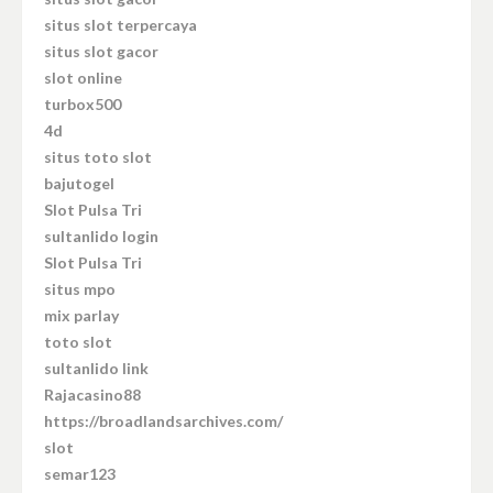
situs slot terpercaya
situs slot gacor
slot online
turbox500
4d
situs toto slot
bajutogel
Slot Pulsa Tri
sultanlido login
Slot Pulsa Tri
situs mpo
mix parlay
toto slot
sultanlido link
Rajacasino88
https://broadlandsarchives.com/
slot
semar123