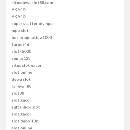
situsdewaslot88.com
AKA4D
AKA4D
super scatter olympus
mpo slot
bos pragmatic x1000
target4d
slotx5000
semar123
situs slot gacor
slot online
dewa slot
fangwin88
slot88
slot gacor
sultanlido slot
slot gacor
slot depo 10k
slot online