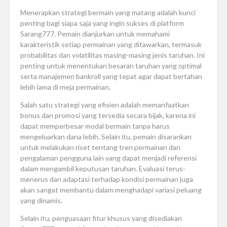
Menerapkan strategi bermain yang matang adalah kunci
penting bagi siapa saja yang ingin sukses di platform
Sarang777. Pemain dianjurkan untuk memahami
karakteristik setiap permainan yang ditawarkan, termasuk
probabilitas dan volatilitas masing-masing jenis taruhan. Ini
penting untuk menentukan besaran taruhan yang optimal
serta manajemen bankroll yang tepat agar dapat bertahan
lebih lama di meja permainan.
Salah satu strategi yang efisien adalah memanfaatkan
bonus dan promosi yang tersedia secara bijak, karena ini
dapat memperbesar modal bermain tanpa harus
mengeluarkan dana lebih. Selain itu, pemain disarankan
untuk melakukan riset tentang tren permainan dan
pengalaman pengguna lain yang dapat menjadi referensi
dalam mengambil keputusan taruhan. Evaluasi terus-
menerus dan adaptasi terhadap kondisi permainan juga
akan sangat membantu dalam menghadapi variasi peluang
yang dinamis.
Selain itu, penguasaan fitur khusus yang disediakan