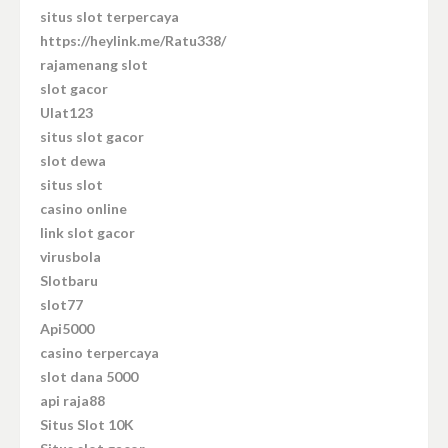
situs slot terpercaya
https://heylink.me/Ratu338/
rajamenang slot
slot gacor
Ulat123
situs slot gacor
slot dewa
situs slot
casino online
link slot gacor
virusbola
Slotbaru
slot77
Api5000
casino terpercaya
slot dana 5000
api raja88
Situs Slot 10K