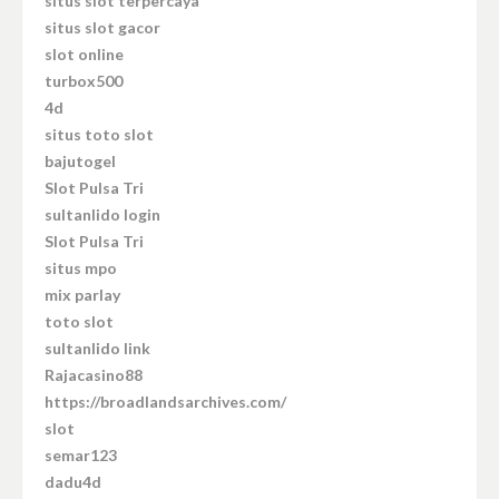
situs slot terpercaya
situs slot gacor
slot online
turbox500
4d
situs toto slot
bajutogel
Slot Pulsa Tri
sultanlido login
Slot Pulsa Tri
situs mpo
mix parlay
toto slot
sultanlido link
Rajacasino88
https://broadlandsarchives.com/
slot
semar123
dadu4d