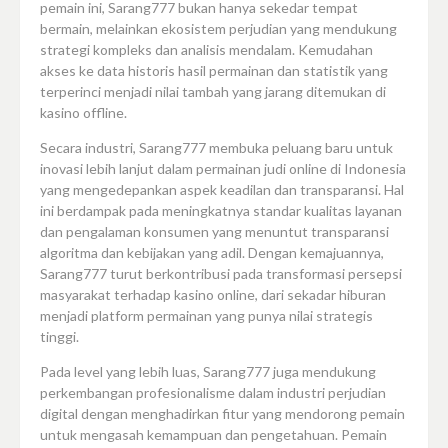
pemain ini, Sarang777 bukan hanya sekedar tempat
bermain, melainkan ekosistem perjudian yang mendukung
strategi kompleks dan analisis mendalam. Kemudahan
akses ke data historis hasil permainan dan statistik yang
terperinci menjadi nilai tambah yang jarang ditemukan di
kasino offline.
Secara industri, Sarang777 membuka peluang baru untuk
inovasi lebih lanjut dalam permainan judi online di Indonesia
yang mengedepankan aspek keadilan dan transparansi. Hal
ini berdampak pada meningkatnya standar kualitas layanan
dan pengalaman konsumen yang menuntut transparansi
algoritma dan kebijakan yang adil. Dengan kemajuannya,
Sarang777 turut berkontribusi pada transformasi persepsi
masyarakat terhadap kasino online, dari sekadar hiburan
menjadi platform permainan yang punya nilai strategis
tinggi.
Pada level yang lebih luas, Sarang777 juga mendukung
perkembangan profesionalisme dalam industri perjudian
digital dengan menghadirkan fitur yang mendorong pemain
untuk mengasah kemampuan dan pengetahuan. Pemain