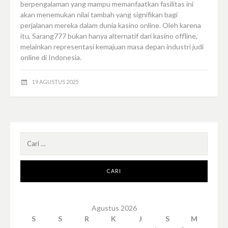
berpengalaman yang mampu memanfaatkan fasilitas ini
akan menemukan nilai tambah yang signifikan bagi
perjalanan mereka dalam dunia kasino online. Oleh karena
itu, Sarang777 bukan hanya alternatif dari kasino offline,
melainkan representasi kemajuan masa depan industri judi
online di Indonesia.
19 AGUSTUS 2025
Cari
untuk:
Agustus 2026
S
S
R
K
J
S
M