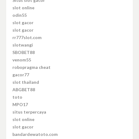
Situs slot gacor
slot online
odin55
slot gacor
slot gacor
rr777slot.com
slotwangi
SBOBET88
venom55
robopragma cheat
gacor77
slot thailand
ABGBET88
toto
MPO17
situs terpercaya
slot online
slot gacor
bandardewatoto.com