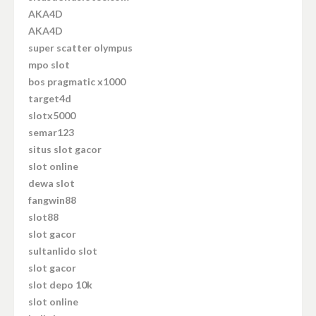
AKA4D
AKA4D
super scatter olympus
mpo slot
bos pragmatic x1000
target4d
slotx5000
semar123
situs slot gacor
slot online
dewa slot
fangwin88
slot88
slot gacor
sultanlido slot
slot gacor
slot depo 10k
slot online