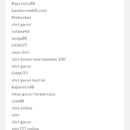
Raja toto88
bandarsm605.com
Mabosbet
slot gacor
solana4d
ayojp88
HOKI77
zeus slot
slot bonus new member 100
slot gacor
DAN777
slot gacor hari ini
Rajatoto88
situs gacor terpercaya
stm88
slot online
slot
slot gacor
slot777 online