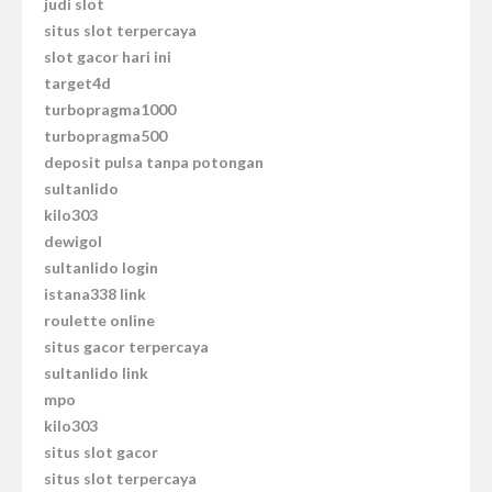
judi slot
situs slot terpercaya
slot gacor hari ini
target4d
turbopragma1000
turbopragma500
deposit pulsa tanpa potongan
sultanlido
kilo303
dewigol
sultanlido login
istana338 link
roulette online
situs gacor terpercaya
sultanlido link
mpo
kilo303
situs slot gacor
situs slot terpercaya