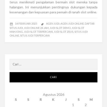
terus menikmati pengalaman bermain slot mereka tanpa
halangan. Ini menunjukkan pentingnya dukungan kepada
kesenangan dan kepuasan para pemain di ranah slot online.
14 FEBRUARI 2025
AGEN JUDI
,
AGEN JUDI ONLINE
,
DAFTAR
SITUS JUDI
,
JUDI ONLINE 24 JAM
,
JUDI SLOT DEMO
,
JUDI SLOT
MAHJONG
,
JUDI SLOT TERPERCAYA
,
JUDI SLOT ZEUS
,
SITUS JUDI
ONLINE
,
SITUS JUDI TERPERCAYA
Cari
untuk:
Agustus 2026
S
S
R
K
J
S
M
1
2