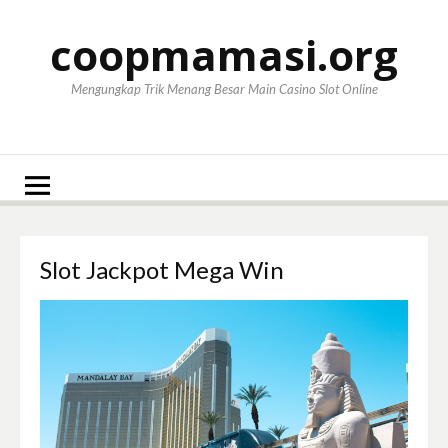
Lompat
ke
coopmamasi.org
konten
Mengungkap Trik Menang Besar Main Casino Slot Online
Slot Jackpot Mega Win