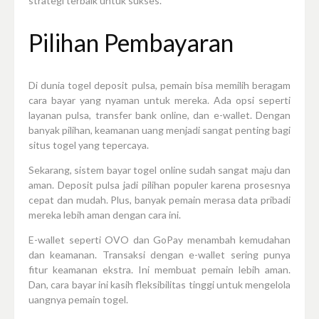
strategi terbaik untuk sukses.
Pilihan Pembayaran
Di dunia togel deposit pulsa, pemain bisa memilih beragam
cara bayar yang nyaman untuk mereka. Ada opsi seperti
layanan pulsa, transfer bank online, dan e-wallet. Dengan
banyak pilihan, keamanan uang menjadi sangat penting bagi
situs togel yang tepercaya.
Sekarang, sistem bayar togel online sudah sangat maju dan
aman. Deposit pulsa jadi pilihan populer karena prosesnya
cepat dan mudah. Plus, banyak pemain merasa data pribadi
mereka lebih aman dengan cara ini.
E-wallet seperti OVO dan GoPay menambah kemudahan
dan keamanan. Transaksi dengan e-wallet sering punya
fitur keamanan ekstra. Ini membuat pemain lebih aman.
Dan, cara bayar ini kasih fleksibilitas tinggi untuk mengelola
uangnya pemain togel.