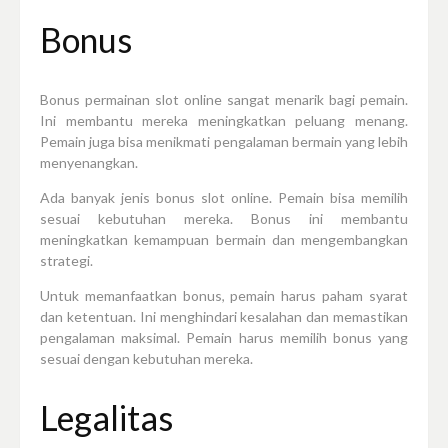
Bonus
Bonus permainan slot online sangat menarik bagi pemain.
Ini membantu mereka meningkatkan peluang menang.
Pemain juga bisa menikmati pengalaman bermain yang lebih
menyenangkan.
Ada banyak jenis bonus slot online. Pemain bisa memilih
sesuai kebutuhan mereka. Bonus ini membantu
meningkatkan kemampuan bermain dan mengembangkan
strategi.
Untuk memanfaatkan bonus, pemain harus paham syarat
dan ketentuan. Ini menghindari kesalahan dan memastikan
pengalaman maksimal. Pemain harus memilih bonus yang
sesuai dengan kebutuhan mereka.
Legalitas