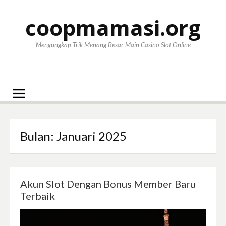
Lompat
ke
coopmamasi.org
konten
Mengungkap Trik Menang Besar Main Casino Slot Online
Bulan:
Januari 2025
Akun Slot Dengan Bonus Member Baru
Terbaik