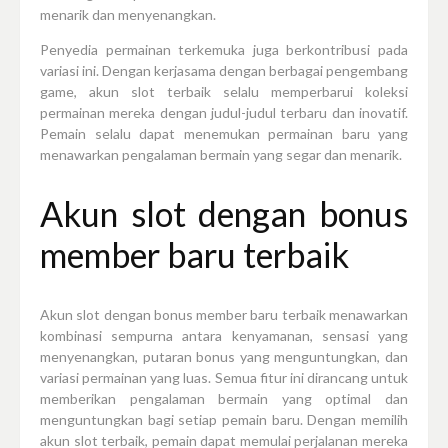
menarik dan menyenangkan.
Penyedia permainan terkemuka juga berkontribusi pada
variasi ini. Dengan kerjasama dengan berbagai pengembang
game, akun slot terbaik selalu memperbarui koleksi
permainan mereka dengan judul-judul terbaru dan inovatif.
Pemain selalu dapat menemukan permainan baru yang
menawarkan pengalaman bermain yang segar dan menarik.
Akun slot dengan bonus
member baru terbaik
Akun slot dengan bonus member baru terbaik menawarkan
kombinasi sempurna antara kenyamanan, sensasi yang
menyenangkan, putaran bonus yang menguntungkan, dan
variasi permainan yang luas. Semua fitur ini dirancang untuk
memberikan pengalaman bermain yang optimal dan
menguntungkan bagi setiap pemain baru. Dengan memilih
akun slot terbaik, pemain dapat memulai perjalanan mereka