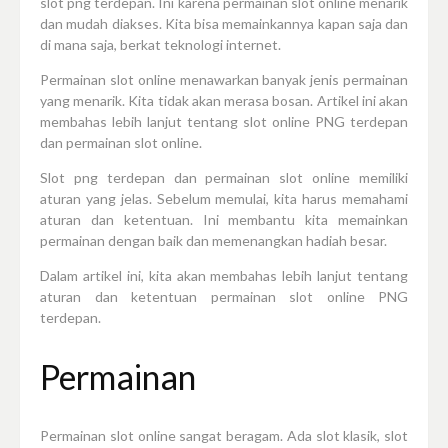
slot png terdepan. Ini karena permainan slot online menarik
dan mudah diakses. Kita bisa memainkannya kapan saja dan
di mana saja, berkat teknologi internet.
Permainan slot online menawarkan banyak jenis permainan
yang menarik. Kita tidak akan merasa bosan. Artikel ini akan
membahas lebih lanjut tentang slot online PNG terdepan
dan permainan slot online.
Slot png terdepan dan permainan slot online memiliki
aturan yang jelas. Sebelum memulai, kita harus memahami
aturan dan ketentuan. Ini membantu kita memainkan
permainan dengan baik dan memenangkan hadiah besar.
Dalam artikel ini, kita akan membahas lebih lanjut tentang
aturan dan ketentuan permainan slot online PNG
terdepan.
Permainan
Permainan slot online sangat beragam. Ada slot klasik, slot