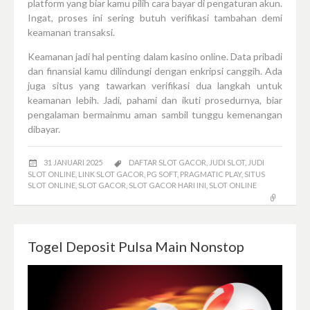
platform yang biar kamu pilih cara bayar di pengaturan akun.
Ingat, proses ini sering butuh verifikasi tambahan demi
keamanan transaksi.
Keamanan jadi hal penting dalam kasino online. Data pribadi
dan finansial kamu dilindungi dengan enkripsi canggih. Ada
juga situs yang tawarkan verifikasi dua langkah untuk
keamanan lebih. Jadi, pahami dan ikuti prosedurnya, biar
pengalaman bermainmu aman sambil tunggu kemenangan
dibayar.
31 JANUARI 2025
DAFTAR SLOT GACOR
,
JUDI SLOT
,
JUDI
SLOT ONLINE
,
LINK SLOT GACOR
,
PG SOFT
,
PRAGMATIC PLAY
,
SITUS
SLOT ONLINE
,
SLOT GACOR
,
SLOT GACOR HARI INI
,
SLOT ONLINE
Togel Deposit Pulsa Main Nonstop