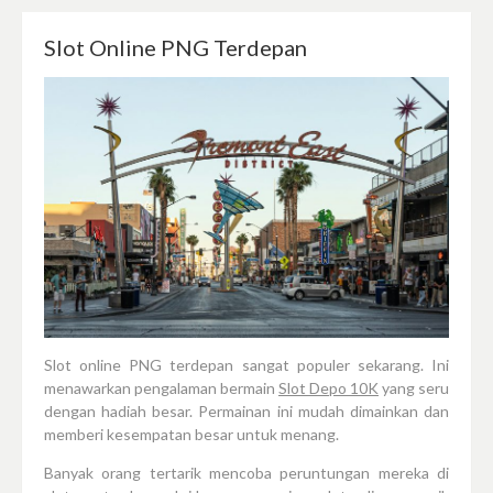
Slot Online PNG Terdepan
Slot online PNG terdepan sangat populer sekarang. Ini
menawarkan pengalaman bermain
Slot Depo 10K
yang seru
dengan hadiah besar. Permainan ini mudah dimainkan dan
memberi kesempatan besar untuk menang.
Banyak orang tertarik mencoba peruntungan mereka di