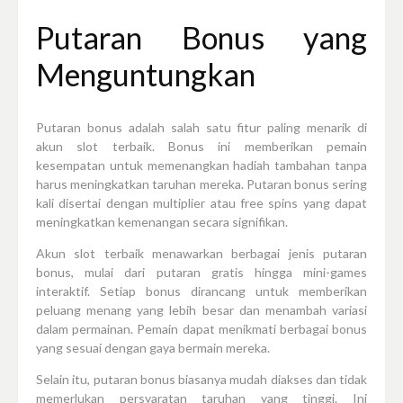
Putaran Bonus yang
Menguntungkan
Putaran bonus adalah salah satu fitur paling menarik di
akun slot terbaik. Bonus ini memberikan pemain
kesempatan untuk memenangkan hadiah tambahan tanpa
harus meningkatkan taruhan mereka. Putaran bonus sering
kali disertai dengan multiplier atau free spins yang dapat
meningkatkan kemenangan secara signifikan.
Akun slot terbaik menawarkan berbagai jenis putaran
bonus, mulai dari putaran gratis hingga mini-games
interaktif. Setiap bonus dirancang untuk memberikan
peluang menang yang lebih besar dan menambah variasi
dalam permainan. Pemain dapat menikmati berbagai bonus
yang sesuai dengan gaya bermain mereka.
Selain itu, putaran bonus biasanya mudah diakses dan tidak
memerlukan persyaratan taruhan yang tinggi. Ini