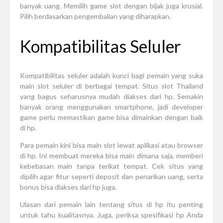
banyak uang. Memilih game slot dengan bijak juga krusial.
Pilih berdasarkan pengembalian yang diharapkan.
Kompatibilitas Seluler
Kompatibilitas seluler adalah kunci bagi pemain yang suka
main slot seluler di berbagai tempat. Situs slot Thailand
yang bagus seharusnya mudah diakses dari hp. Semakin
banyak orang menggunakan smartphone, jadi developer
game perlu memastikan game bisa dimainkan dengan baik
di hp.
Para pemain kini bisa main slot lewat aplikasi atau browser
di hp. Ini membuat mereka bisa main dimana saja, memberi
kebebasan main tanpa terikat tempat. Cek situs yang
dipilih agar fitur seperti deposit dan penarikan uang, serta
bonus bisa diakses dari hp juga.
Ulasan dari pemain lain tentang situs di hp itu penting
untuk tahu kualitasnya. Juga, periksa spesifikasi hp Anda