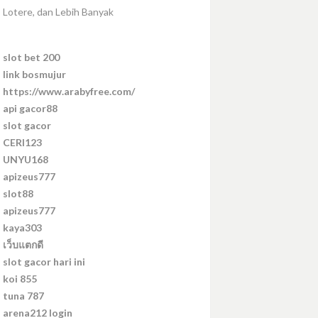
Lotere, dan Lebih Banyak
slot bet 200
link bosmujur
https://www.arabyfree.com/
api gacor88
slot gacor
CERI123
UNYU168
apizeus777
slot88
apizeus777
kaya303
เว็บแตกดี
slot gacor hari ini
koi 855
tuna 787
arena212 login