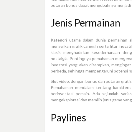
putaran bonus dapat mengubahnya menjadi a
Jenis Permainan
Kategori utama dalam dunia permainan slo
menyajikan grafik canggih serta fitur inovat
klasik menghadirkan kesederhanaan deng
nostalgia. Pentingnya pemahaman mengenai 
investasi yang akan diterapkan, mengingat 
berbeda, sehingga mempengaruhi potensi hasi
Slot video, dengan bonus dan putaran grati
Pemahaman mendalam tentang karakteristi
berinvestasi pemain. Ada sejumlah varia
mengeksplorasi dan memilih jenis game yang 
Paylines