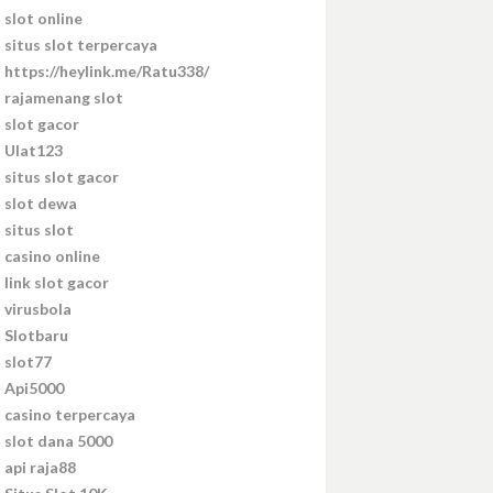
slot online
situs slot terpercaya
https://heylink.me/Ratu338/
rajamenang slot
slot gacor
Ulat123
situs slot gacor
slot dewa
situs slot
casino online
link slot gacor
virusbola
Slotbaru
slot77
Api5000
casino terpercaya
slot dana 5000
api raja88