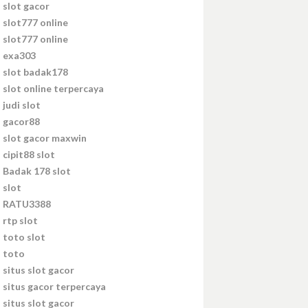
slot gacor
slot777 online
slot777 online
exa303
slot badak178
slot online terpercaya
judi slot
gacor88
slot gacor maxwin
cipit88 slot
Badak 178 slot
slot
RATU3388
rtp slot
toto slot
toto
situs slot gacor
situs gacor terpercaya
situs slot gacor