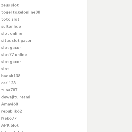
zeus slot
togel togelonline88
toto slot
sultanlido
slot online
situs slot gacor
slot gacor
slot77 online
slot gacor
slot
badak138
ceri123
tuna787
dewajitu resmi
Amavi68
republik62
Neko77
APK Slot