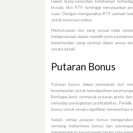
Dalam dunia perjudian, kefahaman terhada
krusial. Slot RTP tertinggi menawarkan p
cuan. Dengan menganalisa RTP, pemain ber
untuk investasi online.
Memutuskan slot yang sesuai tidak semat
kebijaksanaan dalam memilih jenis permain
keberhasilan yang optimal dalam arena s
secara detail.
Putaran Bonus
Putaran bonus dalam permainan slot men
kesempatan untuk mendapatkan keuntungan 
Berbagai jenis, termasuk putaran gratis d
terhadap peningkatan profitabilitas. Pemilik
bonus untuk secara signifikan memperluas 
Sadari, setiap putaran bonus mengandun
tentang mekanisme bonus dan penerapan
mengamankan keuntungan tetapi juga mengel