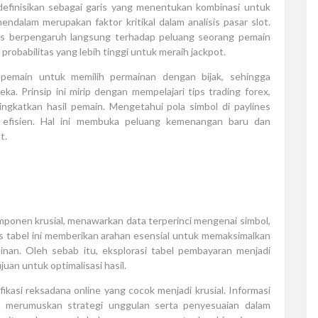
idefinisikan sebagai garis yang menentukan kombinasi untuk
alam merupakan faktor kritikal dalam analisis pasar slot.
lines berpengaruh langsung terhadap peluang seorang pemain
probabilitas yang lebih tinggi untuk meraih jackpot.
 pemain untuk memilih permainan dengan bijak, sehingga
. Prinsip ini mirip dengan mempelajari tips trading forex,
ngkatkan hasil pemain. Mengetahui pola simbol di paylines
h efisien. Hal ini membuka peluang kemenangan baru dan
t.
ponen krusial, menawarkan data terperinci mengenai simbol,
s tabel ini memberikan arahan esensial untuk memaksimalkan
ainan. Oleh sebab itu, eksplorasi tabel pembayaran menjadi
uan untuk optimalisasi hasil.
fikasi reksadana online yang cocok menjadi krusial. Informasi
 merumuskan strategi unggulan serta penyesuaian dalam