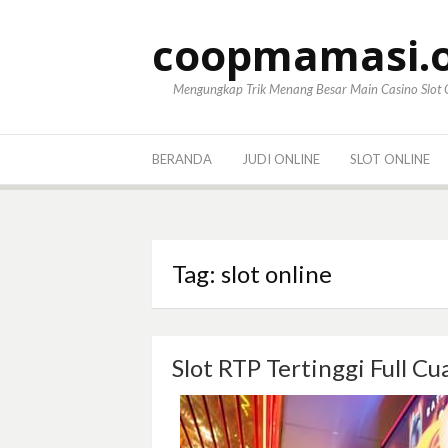
Lompat
ke
coopmamasi.
konten
Mengungkap Trik Menang Besar Main Casino Slot 
BERANDA
JUDI ONLINE
SLOT ONLINE
Tag:
slot online
Slot RTP Tertinggi Full Cu