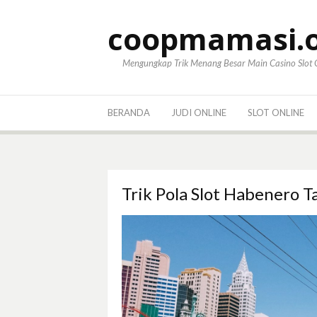
Lompat
ke
coopmamasi.
konten
Mengungkap Trik Menang Besar Main Casino Slot 
BERANDA
JUDI ONLINE
SLOT ONLINE
Trik Pola Slot Habenero T