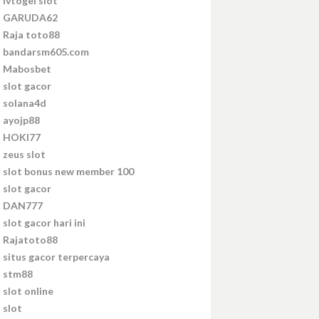
lvtogel slot
GARUDA62
Raja toto88
bandarsm605.com
Mabosbet
slot gacor
solana4d
ayojp88
HOKI77
zeus slot
slot bonus new member 100
slot gacor
DAN777
slot gacor hari ini
Rajatoto88
situs gacor terpercaya
stm88
slot online
slot