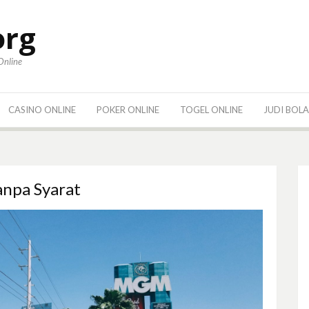
org
Online
CASINO ONLINE
POKER ONLINE
TOGEL ONLINE
JUDI BOLA
anpa Syarat