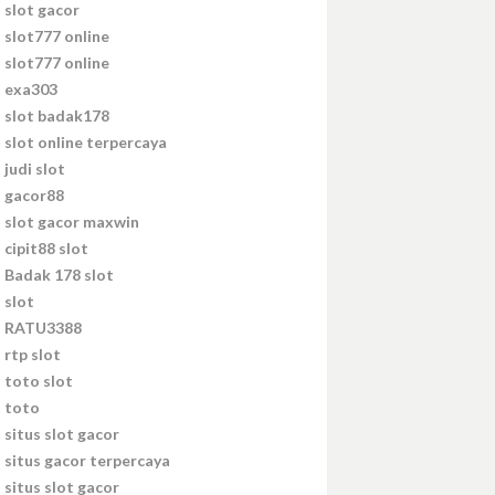
slot gacor
slot777 online
slot777 online
exa303
slot badak178
slot online terpercaya
judi slot
gacor88
slot gacor maxwin
cipit88 slot
Badak 178 slot
slot
RATU3388
rtp slot
toto slot
toto
situs slot gacor
situs gacor terpercaya
situs slot gacor