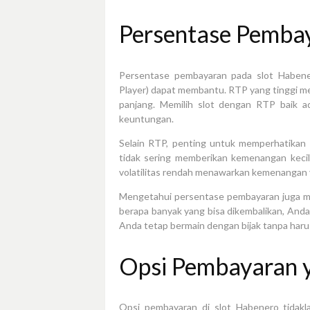
Persentase Pembay
Persentase pembayaran pada slot Habene
Player) dapat membantu. RTP yang tinggi m
panjang. Memilih slot dengan RTP baik a
keuntungan.
Selain RTP, penting untuk memperhatikan vo
tidak sering memberikan kemenangan kecil,
volatilitas rendah menawarkan kemenangan yan
Mengetahui persentase pembayaran juga m
berapa banyak yang bisa dikembalikan, Anda
Anda tetap bermain dengan bijak tanpa haru
Opsi Pembayaran 
Opsi pembayaran di slot Habenero tidak