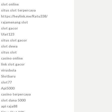
slot online
situs slot terpercaya
https://heylink.me/Ratu338/
rajamenang slot
slot gacor
Ulat123
situs slot gacor
slot dewa
situs slot
casino online
link slot gacor
virusbola
Slotbaru
slot77
Api5000
casino terpercaya
slot dana 5000
api raja88