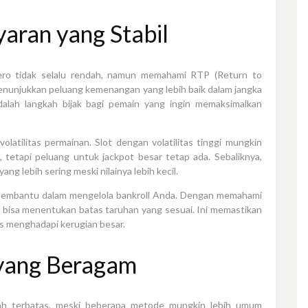
aran yang Stabil
ro tidak selalu rendah, namun memahami RTP (Return to
enunjukkan peluang kemenangan yang lebih baik dalam jangka
dalah langkah bijak bagi pemain yang ingin memaksimalkan
latilitas permainan. Slot dengan volatilitas tinggi mungkin
 tetapi peluang untuk jackpot besar tetap ada. Sebaliknya,
g lebih sering meski nilainya lebih kecil.
embantu dalam mengelola bankroll Anda. Dengan memahami
 bisa menentukan batas taruhan yang sesuai. Ini memastikan
s menghadapi kerugian besar.
yang Beragam
lah terbatas, meski beberapa metode mungkin lebih umum