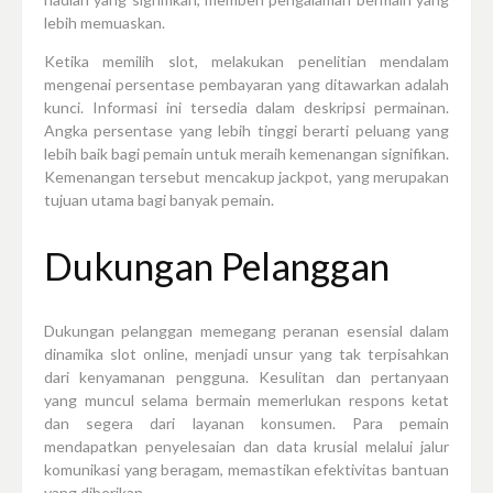
lebih memuaskan.
Ketika memilih slot, melakukan penelitian mendalam
mengenai persentase pembayaran yang ditawarkan adalah
kunci. Informasi ini tersedia dalam deskripsi permainan.
Angka persentase yang lebih tinggi berarti peluang yang
lebih baik bagi pemain untuk meraih kemenangan signifikan.
Kemenangan tersebut mencakup jackpot, yang merupakan
tujuan utama bagi banyak pemain.
Dukungan Pelanggan
Dukungan pelanggan memegang peranan esensial dalam
dinamika slot online, menjadi unsur yang tak terpisahkan
dari kenyamanan pengguna. Kesulitan dan pertanyaan
yang muncul selama bermain memerlukan respons ketat
dan segera dari layanan konsumen. Para pemain
mendapatkan penyelesaian dan data krusial melalui jalur
komunikasi yang beragam, memastikan efektivitas bantuan
yang diberikan.