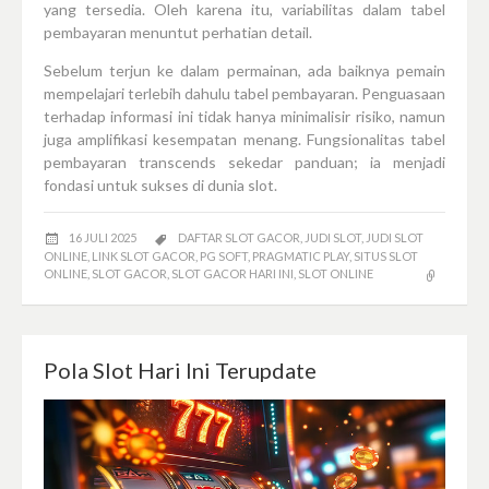
yang tersedia. Oleh karena itu, variabilitas dalam tabel
pembayaran menuntut perhatian detail.
Sebelum terjun ke dalam permainan, ada baiknya pemain
mempelajari terlebih dahulu tabel pembayaran. Penguasaan
terhadap informasi ini tidak hanya minimalisir risiko, namun
juga amplifikasi kesempatan menang. Fungsionalitas tabel
pembayaran transcends sekedar panduan; ia menjadi
fondasi untuk sukses di dunia slot.
16 JULI 2025
DAFTAR SLOT GACOR
,
JUDI SLOT
,
JUDI SLOT
ONLINE
,
LINK SLOT GACOR
,
PG SOFT
,
PRAGMATIC PLAY
,
SITUS SLOT
ONLINE
,
SLOT GACOR
,
SLOT GACOR HARI INI
,
SLOT ONLINE
Pola Slot Hari Ini Terupdate