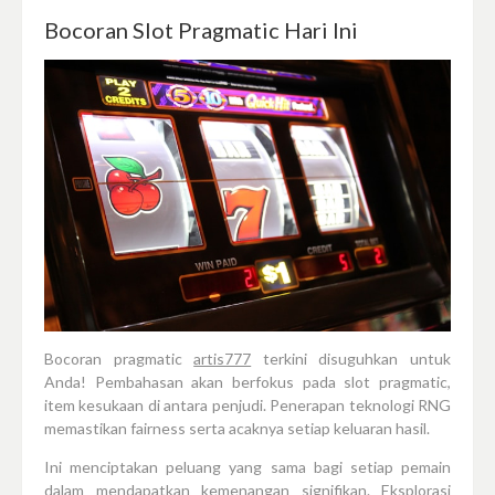
Bocoran Slot Pragmatic Hari Ini
Bocoran pragmatic
artis777
terkini disuguhkan untuk
Anda! Pembahasan akan berfokus pada slot pragmatic,
item kesukaan di antara penjudi. Penerapan teknologi RNG
memastikan fairness serta acaknya setiap keluaran hasil.
Ini menciptakan peluang yang sama bagi setiap pemain
dalam mendapatkan kemenangan signifikan. Eksplorasi