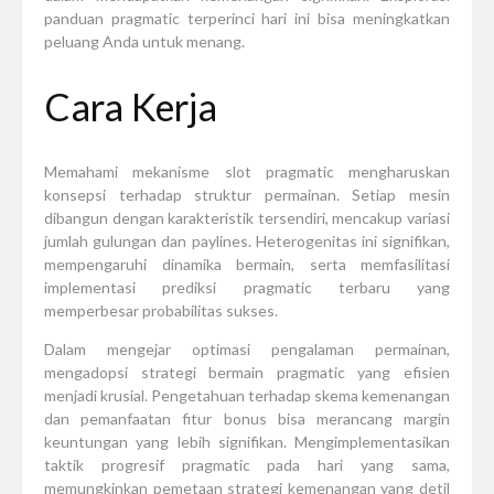
panduan pragmatic terperinci hari ini bisa meningkatkan
peluang Anda untuk menang.
Cara Kerja
Memahami mekanisme slot pragmatic mengharuskan
konsepsi terhadap struktur permainan. Setiap mesin
dibangun dengan karakteristik tersendiri, mencakup variasi
jumlah gulungan dan paylines. Heterogenitas ini signifikan,
mempengaruhi dinamika bermain, serta memfasilitasi
implementasi prediksi pragmatic terbaru yang
memperbesar probabilitas sukses.
Dalam mengejar optimasi pengalaman permainan,
mengadopsi strategi bermain pragmatic yang efisien
menjadi krusial. Pengetahuan terhadap skema kemenangan
dan pemanfaatan fitur bonus bisa merancang margin
keuntungan yang lebih signifikan. Mengimplementasikan
taktik progresif pragmatic pada hari yang sama,
memungkinkan pemetaan strategi kemenangan yang detil