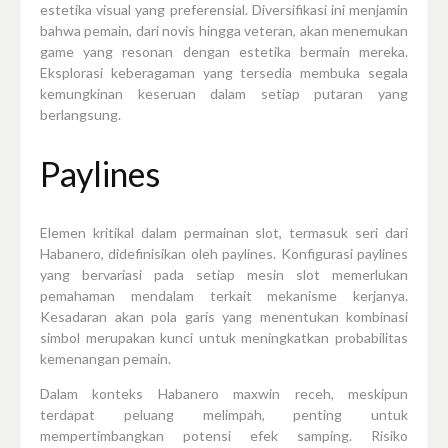
estetika visual yang preferensial. Diversifikasi ini menjamin
bahwa pemain, dari novis hingga veteran, akan menemukan
game yang resonan dengan estetika bermain mereka.
Eksplorasi keberagaman yang tersedia membuka segala
kemungkinan keseruan dalam setiap putaran yang
berlangsung.
Paylines
Elemen kritikal dalam permainan slot, termasuk seri dari
Habanero, didefinisikan oleh paylines. Konfigurasi paylines
yang bervariasi pada setiap mesin slot memerlukan
pemahaman mendalam terkait mekanisme kerjanya.
Kesadaran akan pola garis yang menentukan kombinasi
simbol merupakan kunci untuk meningkatkan probabilitas
kemenangan pemain.
Dalam konteks Habanero maxwin receh, meskipun
terdapat peluang melimpah, penting untuk
mempertimbangkan potensi efek samping. Risiko