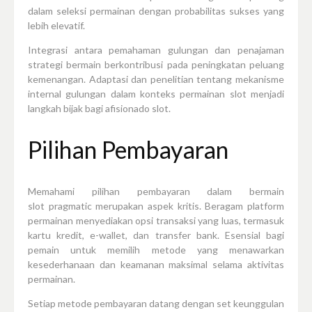
dalam seleksi permainan dengan probabilitas sukses yang
lebih elevatif.
Integrasi antara pemahaman gulungan dan penajaman
strategi bermain berkontribusi pada peningkatan peluang
kemenangan. Adaptasi dan penelitian tentang mekanisme
internal gulungan dalam konteks permainan slot menjadi
langkah bijak bagi afisionado slot.
Pilihan Pembayaran
Memahami pilihan pembayaran dalam bermain
slot pragmatic merupakan aspek kritis. Beragam platform
permainan menyediakan opsi transaksi yang luas, termasuk
kartu kredit, e-wallet, dan transfer bank. Esensial bagi
pemain untuk memilih metode yang menawarkan
kesederhanaan dan keamanan maksimal selama aktivitas
permainan.
Setiap metode pembayaran datang dengan set keunggulan