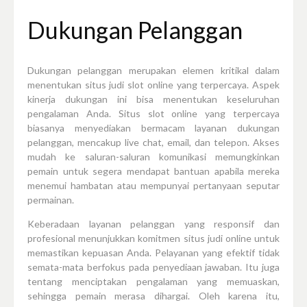
Dukungan Pelanggan
Dukungan pelanggan merupakan elemen kritikal dalam
menentukan situs judi slot online yang terpercaya. Aspek
kinerja dukungan ini bisa menentukan keseluruhan
pengalaman Anda. Situs slot online yang terpercaya
biasanya menyediakan bermacam layanan dukungan
pelanggan, mencakup live chat, email, dan telepon. Akses
mudah ke saluran-saluran komunikasi memungkinkan
pemain untuk segera mendapat bantuan apabila mereka
menemui hambatan atau mempunyai pertanyaan seputar
permainan.
Keberadaan layanan pelanggan yang responsif dan
profesional menunjukkan komitmen situs judi online untuk
memastikan kepuasan Anda. Pelayanan yang efektif tidak
semata-mata berfokus pada penyediaan jawaban. Itu juga
tentang menciptakan pengalaman yang memuaskan,
sehingga pemain merasa dihargai. Oleh karena itu,