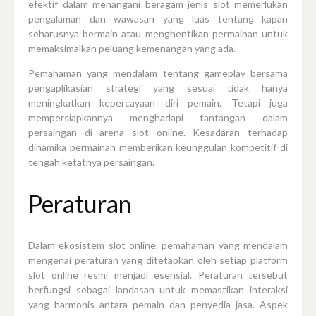
efektif dalam menangani beragam jenis slot memerlukan
pengalaman dan wawasan yang luas tentang kapan
seharusnya bermain atau menghentikan permainan untuk
memaksimalkan peluang kemenangan yang ada.
Pemahaman yang mendalam tentang gameplay bersama
pengaplikasian strategi yang sesuai tidak hanya
meningkatkan kepercayaan diri pemain. Tetapi juga
mempersiapkannya menghadapi tantangan dalam
persaingan di arena slot online. Kesadaran terhadap
dinamika permainan memberikan keunggulan kompetitif di
tengah ketatnya persaingan.
Peraturan
Dalam ekosistem slot online, pemahaman yang mendalam
mengenai peraturan yang ditetapkan oleh setiap platform
slot online resmi menjadi esensial. Peraturan tersebut
berfungsi sebagai landasan untuk memastikan interaksi
yang harmonis antara pemain dan penyedia jasa. Aspek