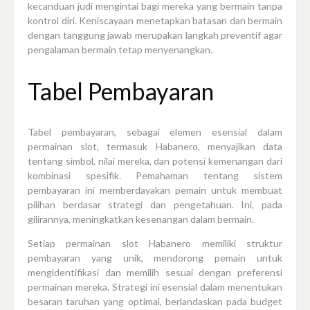
kecanduan judi mengintai bagi mereka yang bermain tanpa
kontrol diri. Keniscayaan menetapkan batasan dan bermain
dengan tanggung jawab merupakan langkah preventif agar
pengalaman bermain tetap menyenangkan.
Tabel Pembayaran
Tabel pembayaran, sebagai elemen esensial dalam
permainan slot, termasuk Habanero, menyajikan data
tentang simbol, nilai mereka, dan potensi kemenangan dari
kombinasi spesifik. Pemahaman tentang sistem
pembayaran ini memberdayakan pemain untuk membuat
pilihan berdasar strategi dan pengetahuan. Ini, pada
gilirannya, meningkatkan kesenangan dalam bermain.
Setiap permainan slot Habanero memiliki struktur
pembayaran yang unik, mendorong pemain untuk
mengidentifikasi dan memilih sesuai dengan preferensi
permainan mereka. Strategi ini esensial dalam menentukan
besaran taruhan yang optimal, berlandaskan pada budget