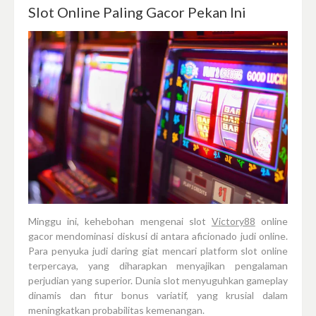
Slot Online Paling Gacor Pekan Ini
Minggu ini, kehebohan mengenai slot
Victory88
online
gacor mendominasi diskusi di antara aficionado judi online.
Para penyuka judi daring giat mencari platform slot online
terpercaya, yang diharapkan menyajikan pengalaman
perjudian yang superior. Dunia slot menyuguhkan gameplay
dinamis dan fitur bonus variatif, yang krusial dalam
meningkatkan probabilitas kemenangan.