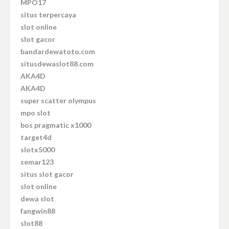
MPO17
situs terpercaya
slot online
slot gacor
bandardewatoto.com
situsdewaslot88.com
AKA4D
AKA4D
super scatter olympus
mpo slot
bos pragmatic x1000
target4d
slotx5000
semar123
situs slot gacor
slot online
dewa slot
fangwin88
slot88