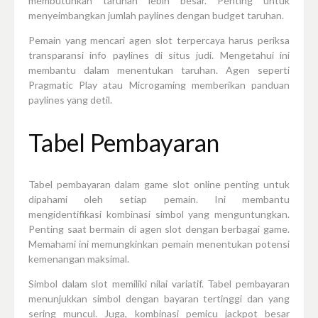
membutuhkan taruhan lebih besar. Penting untuk
menyeimbangkan jumlah paylines dengan budget taruhan.
Pemain yang mencari agen slot terpercaya harus periksa
transparansi info paylines di situs judi. Mengetahui ini
membantu dalam menentukan taruhan. Agen seperti
Pragmatic Play atau Microgaming memberikan panduan
paylines yang detil.
Tabel Pembayaran
Tabel pembayaran dalam game slot online penting untuk
dipahami oleh setiap pemain. Ini membantu
mengidentifikasi kombinasi simbol yang menguntungkan.
Penting saat bermain di agen slot dengan berbagai game.
Memahami ini memungkinkan pemain menentukan potensi
kemenangan maksimal.
Simbol dalam slot memiliki nilai variatif. Tabel pembayaran
menunjukkan simbol dengan bayaran tertinggi dan yang
sering muncul. Juga, kombinasi pemicu jackpot besar