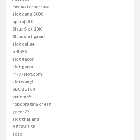
casino terpercaya
slot dana 5000
api raja88
Situs Slot 10K
Situs slot gacor
slot online
odin55
slot gacor
slot gacor
rr777slot.com
slotwangi
SBOBET88
venom55
robopragma cheat
gacor77
slot thailand
ABGBET88
toto