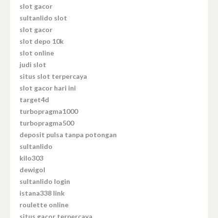
slot gacor
sultanlido slot
slot gacor
slot depo 10k
slot online
judi slot
situs slot terpercaya
slot gacor hari ini
target4d
turbopragma1000
turbopragma500
deposit pulsa tanpa potongan
sultanlido
kilo303
dewigol
sultanlido login
istana338 link
roulette online
situs gacor terpercaya