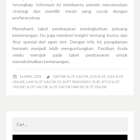
terungkap. Informasi ini membantu pemain merumuskan
strategi dan memilih mesin yang cocok dengan
preferensinya.
Memahami tabel pembayaran meningkatkan peluang
kemenangan. Itu juga memberi insight tentang bonus dan
fitur spesial dari agen slot. Dengan info ini, pengalaman
bermain menjadi lebih menguntungkan. Pastikan Anda
selalu merujuk pada tabel pembayaran untuk
memaksimalkan kemenangan.
16 APRIL 2025
DAFTAR SLOT GACOR
,
JUDI SLOT
,
JUDI SLOT
ONLINE
,
LINK SLOT GACOR
,
PG SOFT
,
PRAGMATIC PLAY
,
SITUS SLOT
ONLINE
,
SLOT GACOR
,
SLOT GACOR HARI INI
,
SLOT ONLINE
Cari
untuk: