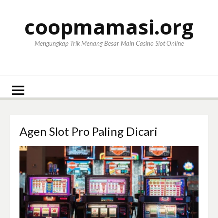
Lompat
ke
coopmamasi.org
konten
Mengungkap Trik Menang Besar Main Casino Slot Online
Agen Slot Pro Paling Dicari