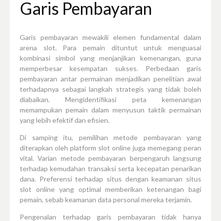
Garis Pembayaran
Garis pembayaran mewakili elemen fundamental dalam
arena slot. Para pemain dituntut untuk menguasai
kombinasi simbol yang menjanjikan kemenangan, guna
memperbesar kesempatan sukses. Perbedaan garis
pembayaran antar permainan menjadikan penelitian awal
terhadapnya sebagai langkah strategis yang tidak boleh
diabaikan. Mengidentifikasi peta kemenangan
memampukan pemain dalam menyusun taktik permainan
yang lebih efektif dan efisien.
Di samping itu, pemilihan metode pembayaran yang
diterapkan oleh platform slot online juga memegang peran
vital. Varian metode pembayaran berpengaruh langsung
terhadap kemudahan transaksi serta kecepatan penarikan
dana. Preferensi terhadap situs dengan keamanan situs
slot online yang optimal memberikan ketenangan bagi
pemain, sebab keamanan data personal mereka terjamin.
Pengenalan terhadap garis pembayaran tidak hanya