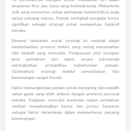
eksplorasi fitur dan tema yang berbeda-beda. Mekanisme
unik yang menyertai setiap permainan berkontribusi pada
variasi peluang sukses. Pemain seringkali mengejar bonus
signifikan sebagai strategi untuk memperluas bankroll
mereka.
Dimensi tambahan untuk strategi ini terletak dalam
memanfaatkan promosi terkini, yang sering menawarkan
nilai tambah yang mencolok. Penguasaan atas beragam
jenis permainan slot dapat secara substansial
meningkatkan probabilitas keberhasilan pemain.
Optimalisasi strategi melalui pemanfaatan tips
kemenangan sangat krusial.
Hal ini memungkinkan pemain untuk menyaring dan memilih
varian game yang lebih sinkron dengan prefensi personal
mereka. Kegiatan mencoba beraneka ragam permainan
sembari memaksimalkan bonus dan promo, berperan
sebagai faktor determinan dalam memperbesar peluang
kemenangan.