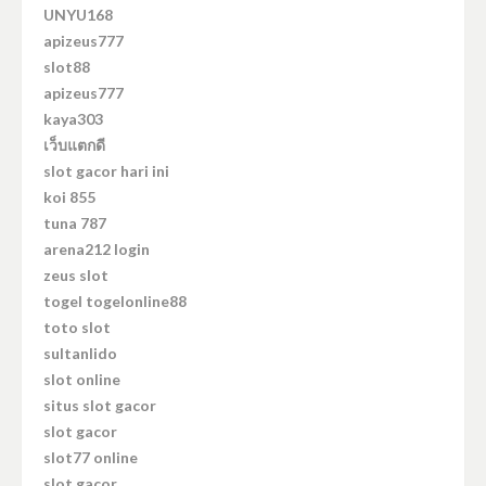
UNYU168
apizeus777
slot88
apizeus777
kaya303
เว็บแตกดี
slot gacor hari ini
koi 855
tuna 787
arena212 login
zeus slot
togel togelonline88
toto slot
sultanlido
slot online
situs slot gacor
slot gacor
slot77 online
slot gacor