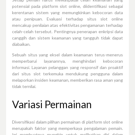
potensial pada platform slot online, diidentifikasi sebagai
kerentanan sistem yang memungkinkan kebocoran data
atau penipuan. Evaluasi terhadap situs slot online
mencakup penilaian atas efektivitas pengamanan terhadap
celah-celah tersebut. Pentingnya penerapan enkripsi data
canggih dan sistem keamanan yang tangguh tidak dapat
diabaikan.
Sebuah situs yang eksel dalam keamanan terus-menerus
memperbarui layanannya, menghindari kebocoran
informasi. Layanan pelanggan yang responsif dan proaktif
dari situs slot terkemuka mendukung pengguna dalam
melaporkan insiden keamanan, memberikan rasa aman yang
tidak ternilai.
Variasi Permainan
Diversifikasi dalam pilihan permainan di platform slot online
merupakah faktor yang memperkaya pengalaman pemain.
Ini membuatnya mungkin untuk melibatkan diri dalam