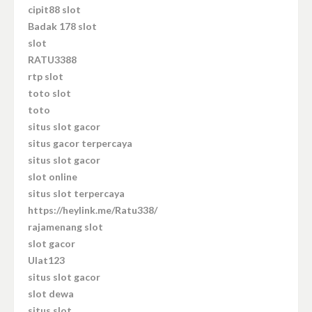
cipit88 slot
Badak 178 slot
slot
RATU3388
rtp slot
toto slot
toto
situs slot gacor
situs gacor terpercaya
situs slot gacor
slot online
situs slot terpercaya
https://heylink.me/Ratu338/
rajamenang slot
slot gacor
Ulat123
situs slot gacor
slot dewa
situs slot