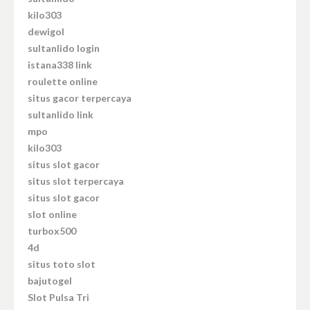
kilo303
dewigol
sultanlido login
istana338 link
roulette online
situs gacor terpercaya
sultanlido link
mpo
kilo303
situs slot gacor
situs slot terpercaya
situs slot gacor
slot online
turbox500
4d
situs toto slot
bajutogel
Slot Pulsa Tri