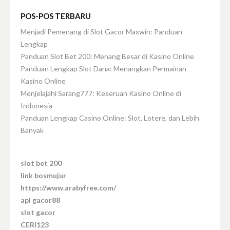
POS-POS TERBARU
Menjadi Pemenang di Slot Gacor Maxwin: Panduan
Lengkap
Panduan Slot Bet 200: Menang Besar di Kasino Online
Panduan Lengkap Slot Dana: Menangkan Permainan
Kasino Online
Menjelajahi Sarang777: Keseruan Kasino Online di
Indonesia
Panduan Lengkap Casino Online: Slot, Lotere, dan Lebih
Banyak
slot bet 200
link bosmujur
https://www.arabyfree.com/
api gacor88
slot gacor
CERI123