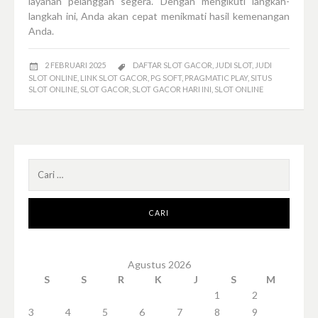
layanan pelanggan segera. Dengan mengikuti langkah-
langkah ini, Anda akan cepat menikmati hasil kemenangan
Anda.
2 FEBRUARI 2025
DAFTAR SLOT GACOR
,
JUDI SLOT
,
JUDI
SLOT ONLINE
,
LINK SLOT GACOR
,
PG SOFT
,
PRAGMATIC PLAY
,
SITUS
SLOT ONLINE
,
SLOT GACOR
,
SLOT GACOR HARI INI
,
SLOT ONLINE
Cari
untuk:
Agustus 2026
S
S
R
K
J
S
M
1
2
3
4
5
6
7
8
9