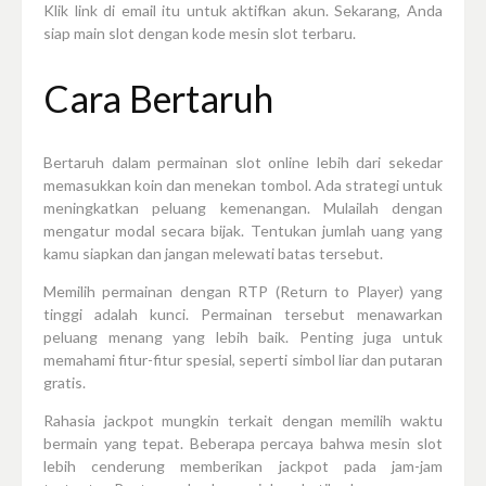
Klik link di email itu untuk aktifkan akun. Sekarang, Anda
siap main slot dengan kode mesin slot terbaru.
Cara Bertaruh
Bertaruh dalam permainan slot online lebih dari sekedar
memasukkan koin dan menekan tombol. Ada strategi untuk
meningkatkan peluang kemenangan. Mulailah dengan
mengatur modal secara bijak. Tentukan jumlah uang yang
kamu siapkan dan jangan melewati batas tersebut.
Memilih permainan dengan RTP (Return to Player) yang
tinggi adalah kunci. Permainan tersebut menawarkan
peluang menang yang lebih baik. Penting juga untuk
memahami fitur-fitur spesial, seperti simbol liar dan putaran
gratis.
Rahasia jackpot mungkin terkait dengan memilih waktu
bermain yang tepat. Beberapa percaya bahwa mesin slot
lebih cenderung memberikan jackpot pada jam-jam