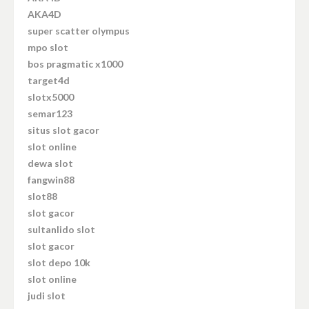
AKA4D
super scatter olympus
mpo slot
bos pragmatic x1000
target4d
slotx5000
semar123
situs slot gacor
slot online
dewa slot
fangwin88
slot88
slot gacor
sultanlido slot
slot gacor
slot depo 10k
slot online
judi slot