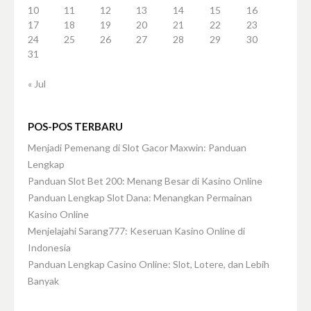
10
11
12
13
14
15
16
17
18
19
20
21
22
23
24
25
26
27
28
29
30
31
« Jul
POS-POS TERBARU
Menjadi Pemenang di Slot Gacor Maxwin: Panduan
Lengkap
Panduan Slot Bet 200: Menang Besar di Kasino Online
Panduan Lengkap Slot Dana: Menangkan Permainan
Kasino Online
Menjelajahi Sarang777: Keseruan Kasino Online di
Indonesia
Panduan Lengkap Casino Online: Slot, Lotere, dan Lebih
Banyak