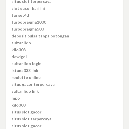
situs slot terpercaya
slot gacor hari ini
target4d
turbopragma1000
turbopragma500
deposit pulsa tanpa potongan
sultanlido
kilo303
dewigol
sultanlido login
istana338 link
roulette online
situs gacor terpercaya
sultanlido link
mpo
kilo303
situs slot gacor
situs slot terpercaya
situs slot gacor