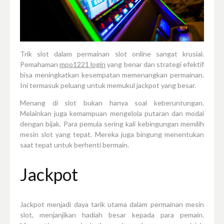
Trik slot dalam permainan slot online sangat krusial.
Pemahaman
mpo1221 login
yang benar dan strategi efektif
bisa meningkatkan kesempatan memenangkan permainan.
Ini termasuk peluang untuk memukul jackpot yang besar.
Menang di slot bukan hanya soal keberuntungan.
Melainkan juga kemampuan mengelola putaran dan modal
dengan bijak. Para pemula sering kali kebingungan memilih
mesin slot yang tepat. Mereka juga bingung menentukan
saat tepat untuk berhenti bermain.
Jackpot
Jackpot menjadi daya tarik utama dalam permainan mesin
slot, menjanjikan hadiah besar kepada para pemain.