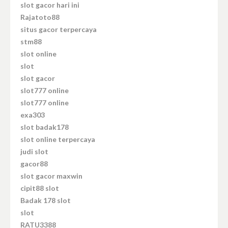
slot gacor hari ini
Rajatoto88
situs gacor terpercaya
stm88
slot online
slot
slot gacor
slot777 online
slot777 online
exa303
slot badak178
slot online terpercaya
judi slot
gacor88
slot gacor maxwin
cipit88 slot
Badak 178 slot
slot
RATU3388