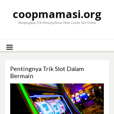
Lompat
ke
coopmamasi.org
konten
Mengungkap Trik Menang Besar Main Casino Slot Online
Pentingnya Trik Slot Dalam
Bermain