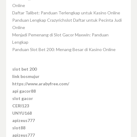
Online
Daftar Talibet: Panduan Terlengkap untuk Kasino Online
Panduan Lengkap Crazyrichslot Daftar untuk Pecinta Judi
Online
Menjadi Pemenang di Slot Gacor Maxwin: Panduan
Lengkap
Panduan Slot Bet 200: Menang Besar di Kasino Online
slot bet 200
link bosmujur
https://www.arabyfree.com/
api gacor88
slot gacor
CERI123
UNYU168
apizeus777
slot88
apizeus777