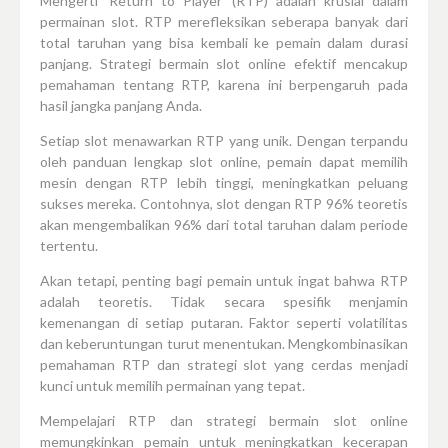
Mengerti ‘Return to Player’ (RTP) adalah krusial dalam
permainan slot. RTP merefleksikan seberapa banyak dari
total taruhan yang bisa kembali ke pemain dalam durasi
panjang. Strategi bermain slot online efektif mencakup
pemahaman tentang RTP, karena ini berpengaruh pada
hasil jangka panjang Anda.
Setiap slot menawarkan RTP yang unik. Dengan terpandu
oleh panduan lengkap slot online, pemain dapat memilih
mesin dengan RTP lebih tinggi, meningkatkan peluang
sukses mereka. Contohnya, slot dengan RTP 96% teoretis
akan mengembalikan 96% dari total taruhan dalam periode
tertentu.
Akan tetapi, penting bagi pemain untuk ingat bahwa RTP
adalah teoretis. Tidak secara spesifik menjamin
kemenangan di setiap putaran. Faktor seperti volatilitas
dan keberuntungan turut menentukan. Mengkombinasikan
pemahaman RTP dan strategi slot yang cerdas menjadi
kunci untuk memilih permainan yang tepat.
Mempelajari RTP dan strategi bermain slot online
memungkinkan pemain untuk meningkatkan kecerapan