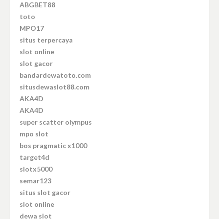
ABGBET88
toto
MPO17
situs terpercaya
slot online
slot gacor
bandardewatoto.com
situsdewaslot88.com
AKA4D
AKA4D
super scatter olympus
mpo slot
bos pragmatic x1000
target4d
slotx5000
semar123
situs slot gacor
slot online
dewa slot