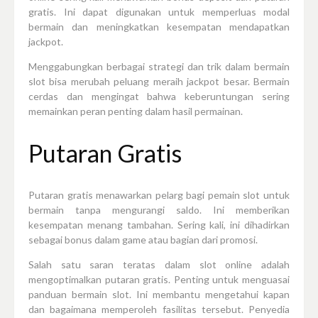
gratis. Ini dapat digunakan untuk memperluas modal
bermain dan meningkatkan kesempatan mendapatkan
jackpot.
Menggabungkan berbagai strategi dan trik dalam bermain
slot bisa merubah peluang meraih jackpot besar. Bermain
cerdas dan mengingat bahwa keberuntungan sering
memainkan peran penting dalam hasil permainan.
Putaran Gratis
Putaran gratis menawarkan pelarg bagi pemain slot untuk
bermain tanpa mengurangi saldo. Ini memberikan
kesempatan menang tambahan. Sering kali, ini dihadirkan
sebagai bonus dalam game atau bagian dari promosi.
Salah satu saran teratas dalam slot online adalah
mengoptimalkan putaran gratis. Penting untuk menguasai
panduan bermain slot. Ini membantu mengetahui kapan
dan bagaimana memperoleh fasilitas tersebut. Penyedia