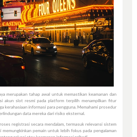
aya merupakan tahap awal untuk memastikan keamanan dan
i akun slot resmi pada platform terpilih menampilkan fitur
aga kerahasiaan informasi para pengguna. Memahami prosedur
lindungan data mereka dari risiko eksternal.
 proses registrasi secara mendalam, termasuk relevansi sistem
 ini memungkinkan pemain untuk lebih fokus pada pengalaman
ntang privasi atau keamanan informasi pribadi.