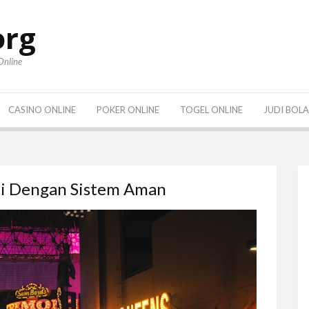
org
Online
CASINO ONLINE
POKER ONLINE
TOGEL ONLINE
JUDI BOLA
mi Dengan Sistem Aman