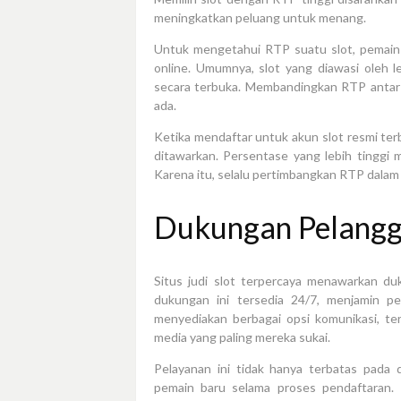
meningkatkan peluang untuk menang.
Untuk mengetahui RTP suatu slot, pemain b
online. Umumnya, slot yang diawasi oleh
secara terbuka. Membandingkan RTP antar
ada.
Ketika mendaftar untuk akun slot resmi te
ditawarkan. Persentase yang lebih tinggi
Karena itu, selalu pertimbangkan RTP dalam 
Dukungan Pelang
Situs judi slot terpercaya menawarkan du
dukungan ini tersedia 24/7, menjamin p
menyediakan berbagai opsi komunikasi, ter
media yang paling mereka sukai.
Pelayanan ini tidak hanya terbatas pada
pemain baru selama proses pendaftaran. T