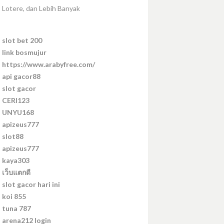
Lotere, dan Lebih Banyak
slot bet 200
link bosmujur
https://www.arabyfree.com/
api gacor88
slot gacor
CERI123
UNYU168
apizeus777
slot88
apizeus777
kaya303
เว็บแตกดี
slot gacor hari ini
koi 855
tuna 787
arena212 login