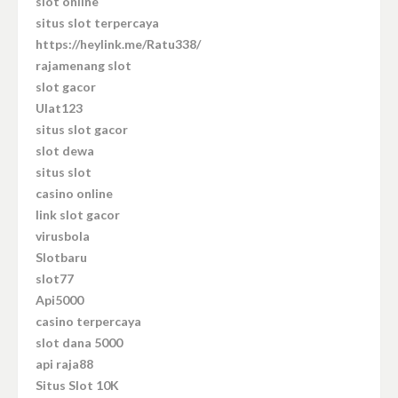
slot online
situs slot terpercaya
https://heylink.me/Ratu338/
rajamenang slot
slot gacor
Ulat123
situs slot gacor
slot dewa
situs slot
casino online
link slot gacor
virusbola
Slotbaru
slot77
Api5000
casino terpercaya
slot dana 5000
api raja88
Situs Slot 10K