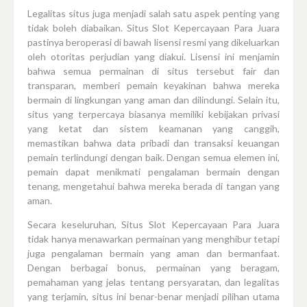
Legalitas situs juga menjadi salah satu aspek penting yang
tidak boleh diabaikan. Situs Slot Kepercayaan Para Juara
pastinya beroperasi di bawah lisensi resmi yang dikeluarkan
oleh otoritas perjudian yang diakui. Lisensi ini menjamin
bahwa semua permainan di situs tersebut fair dan
transparan, memberi pemain keyakinan bahwa mereka
bermain di lingkungan yang aman dan dilindungi. Selain itu,
situs yang terpercaya biasanya memiliki kebijakan privasi
yang ketat dan sistem keamanan yang canggih,
memastikan bahwa data pribadi dan transaksi keuangan
pemain terlindungi dengan baik. Dengan semua elemen ini,
pemain dapat menikmati pengalaman bermain dengan
tenang, mengetahui bahwa mereka berada di tangan yang
aman.
Secara keseluruhan, Situs Slot Kepercayaan Para Juara
tidak hanya menawarkan permainan yang menghibur tetapi
juga pengalaman bermain yang aman dan bermanfaat.
Dengan berbagai bonus, permainan yang beragam,
pemahaman yang jelas tentang persyaratan, dan legalitas
yang terjamin, situs ini benar-benar menjadi pilihan utama