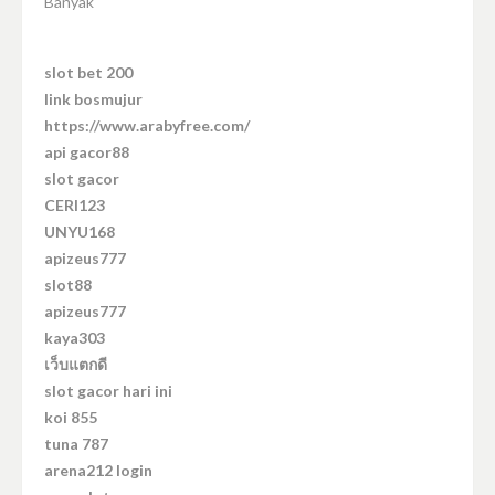
Banyak
slot bet 200
link bosmujur
https://www.arabyfree.com/
api gacor88
slot gacor
CERI123
UNYU168
apizeus777
slot88
apizeus777
kaya303
เว็บแตกดี
slot gacor hari ini
koi 855
tuna 787
arena212 login