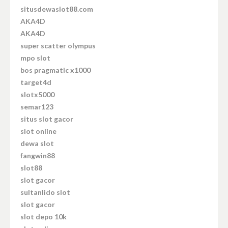
situsdewaslot88.com
AKA4D
AKA4D
super scatter olympus
mpo slot
bos pragmatic x1000
target4d
slotx5000
semar123
situs slot gacor
slot online
dewa slot
fangwin88
slot88
slot gacor
sultanlido slot
slot gacor
slot depo 10k