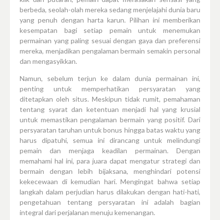
berbeda, seolah-olah mereka sedang menjelajahi dunia baru
yang penuh dengan harta karun. Pilihan ini memberikan
kesempatan bagi setiap pemain untuk menemukan
permainan yang paling sesuai dengan gaya dan preferensi
mereka, menjadikan pengalaman bermain semakin personal
dan mengasyikkan.
Namun, sebelum terjun ke dalam dunia permainan ini,
penting untuk memperhatikan persyaratan yang
ditetapkan oleh situs. Meskipun tidak rumit, pemahaman
tentang syarat dan ketentuan menjadi hal yang krusial
untuk memastikan pengalaman bermain yang positif. Dari
persyaratan taruhan untuk bonus hingga batas waktu yang
harus dipatuhi, semua ini dirancang untuk melindungi
pemain dan menjaga keadilan permainan. Dengan
memahami hal ini, para juara dapat mengatur strategi dan
bermain dengan lebih bijaksana, menghindari potensi
kekecewaan di kemudian hari. Mengingat bahwa setiap
langkah dalam perjudian harus dilakukan dengan hati-hati,
pengetahuan tentang persyaratan ini adalah bagian
integral dari perjalanan menuju kemenangan.