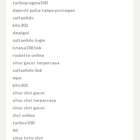
turbopragma500
deposit pulsa tanpa potongan
sultanlido
kilo303
dewigol
sultanlido login
istana338 link
roulette online
situs gacor terpercaya
sultanlido link
mpo
kilo303
situs slot gacor
situs slot terpercaya
situs slot gacor
slot online
turbox500
4d
situs toto slot