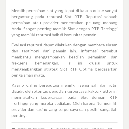
Memilih permainan slot yang tepat di kasino online sangat
bergantung pada reputasi Slot RTP. Reputasi sebuah
permainan atau provider menentukan peluang menang
Anda. Sangat penting memilih Slot dengan RTP Tertinggi
yang memiliki reputasi baik di komunitas pemain.
Evaluasi reputasi dapat dilakukan dengan membaca ulasan
dan testimoni dari pemain lain. Informasi tersebut
membantu menggambarkan keadilan permainan dan
frekuensi kemenangan. Hal ini krusial untuk
mengembangkan strategi Slot RTP Optimal berdasarkan
pengalaman nyata.
Kasino online bereputasi memiliki lisensi sah dan rutin
diaudit oleh otoritas perjudian terpercaya. Faktor-faktor ini
meningkatkan kepercayaan pada Slot dengan RTP
Tertinggi yang mereka sediakan. Oleh karena itu, memilih
provider dan kasino yang terpercaya dan positif sangatlah
penting.