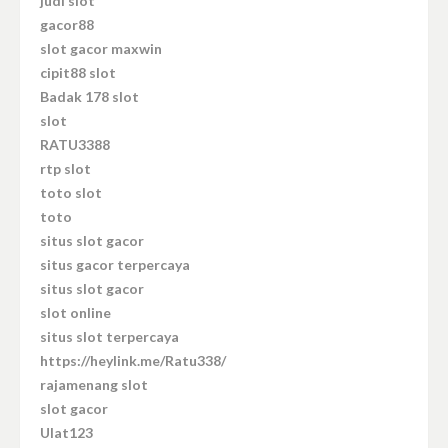
judi slot
gacor88
slot gacor maxwin
cipit88 slot
Badak 178 slot
slot
RATU3388
rtp slot
toto slot
toto
situs slot gacor
situs gacor terpercaya
situs slot gacor
slot online
situs slot terpercaya
https://heylink.me/Ratu338/
rajamenang slot
slot gacor
Ulat123