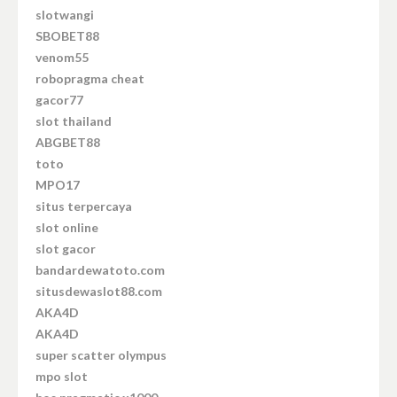
slotwangi
SBOBET88
venom55
robopragma cheat
gacor77
slot thailand
ABGBET88
toto
MPO17
situs terpercaya
slot online
slot gacor
bandardewatoto.com
situsdewaslot88.com
AKA4D
AKA4D
super scatter olympus
mpo slot