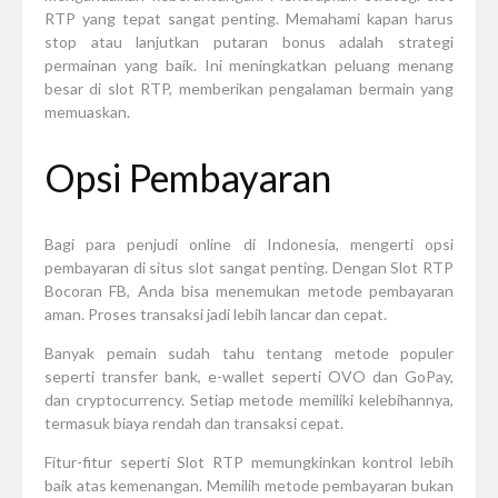
RTP yang tepat sangat penting. Memahami kapan harus
stop atau lanjutkan putaran bonus adalah strategi
permainan yang baik. Ini meningkatkan peluang menang
besar di slot RTP, memberikan pengalaman bermain yang
memuaskan.
Opsi Pembayaran
Bagi para penjudi online di Indonesia, mengerti opsi
pembayaran di situs slot sangat penting. Dengan Slot RTP
Bocoran FB, Anda bisa menemukan metode pembayaran
aman. Proses transaksi jadi lebih lancar dan cepat.
Banyak pemain sudah tahu tentang metode populer
seperti transfer bank, e-wallet seperti OVO dan GoPay,
dan cryptocurrency. Setiap metode memiliki kelebihannya,
termasuk biaya rendah dan transaksi cepat.
Fitur-fitur seperti Slot RTP memungkinkan kontrol lebih
baik atas kemenangan. Memilih metode pembayaran bukan