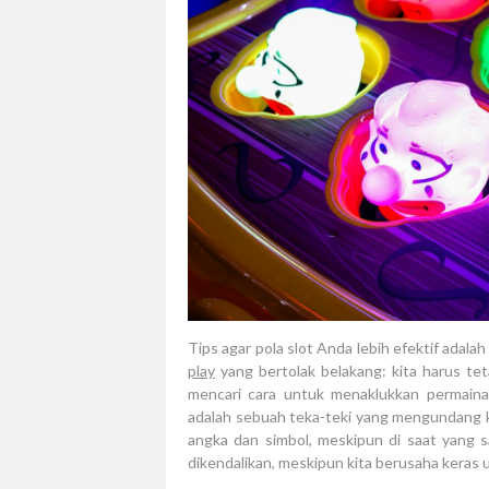
Tips agar pola slot Anda lebih efektif adal
play
yang bertolak belakang: kita harus te
mencari cara untuk menaklukkan permainan
adalah sebuah teka-teki yang mengundang k
angka dan simbol, meskipun di saat yang 
dikendalikan, meskipun kita berusaha keras