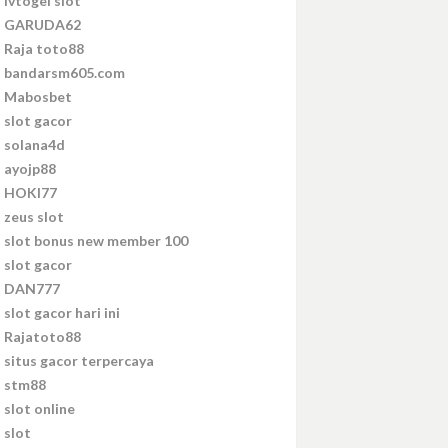
lvtogel slot
GARUDA62
Raja toto88
bandarsm605.com
Mabosbet
slot gacor
solana4d
ayojp88
HOKI77
zeus slot
slot bonus new member 100
slot gacor
DAN777
slot gacor hari ini
Rajatoto88
situs gacor terpercaya
stm88
slot online
slot