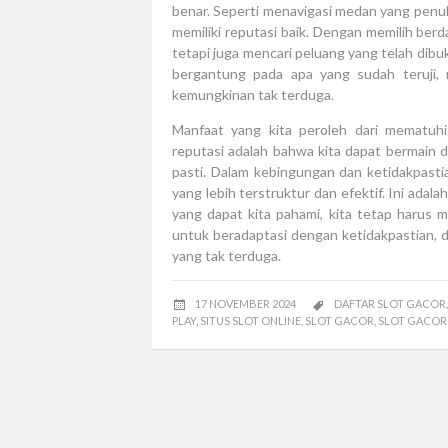
benar. Seperti menavigasi medan yang penuh 
memiliki reputasi baik. Dengan memilih berd
tetapi juga mencari peluang yang telah dibuk
bergantung pada apa yang sudah teruji, 
kemungkinan tak terduga.
Manfaat yang kita peroleh dari mematuhi
reputasi adalah bahwa kita dapat bermain de
pasti. Dalam kebingungan dan ketidakpasti
yang lebih terstruktur dan efektif. Ini adal
yang dapat kita pahami, kita tetap harus
untuk beradaptasi dengan ketidakpastian, 
yang tak terduga.
17 NOVEMBER 2024
DAFTAR SLOT GACOR
PLAY
,
SITUS SLOT ONLINE
,
SLOT GACOR
,
SLOT GACOR 