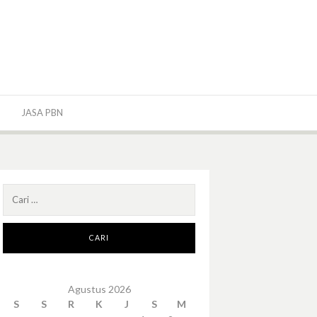
JASA PBN
Cari
untuk:
Agustus 2026
S
S
R
K
J
S
M