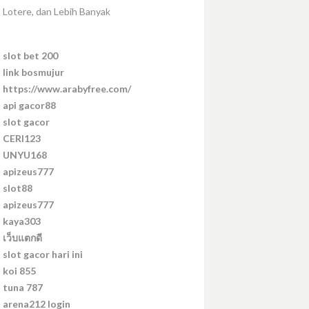
Lotere, dan Lebih Banyak
slot bet 200
link bosmujur
https://www.arabyfree.com/
api gacor88
slot gacor
CERI123
UNYU168
apizeus777
slot88
apizeus777
kaya303
เว็บแตกดี
slot gacor hari ini
koi 855
tuna 787
arena212 login