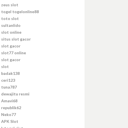
zeus slot
togel togelonline88
toto slot
sultanlido
slot online
situs slot gacor
slot gacor
slot77 online
slot gacor
slot
badak138
ceri123
tuna787
dewajitu resmi
Amavi68
republik62
Neko77
APK Slot