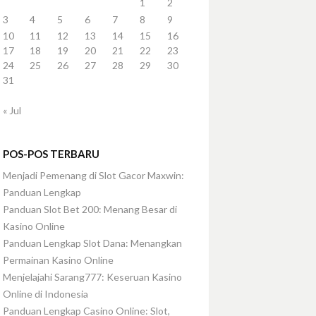
1
2
3
4
5
6
7
8
9
10
11
12
13
14
15
16
17
18
19
20
21
22
23
24
25
26
27
28
29
30
31
« Jul
POS-POS TERBARU
Menjadi Pemenang di Slot Gacor Maxwin:
Panduan Lengkap
Panduan Slot Bet 200: Menang Besar di
Kasino Online
Panduan Lengkap Slot Dana: Menangkan
Permainan Kasino Online
Menjelajahi Sarang777: Keseruan Kasino
Online di Indonesia
Panduan Lengkap Casino Online: Slot,