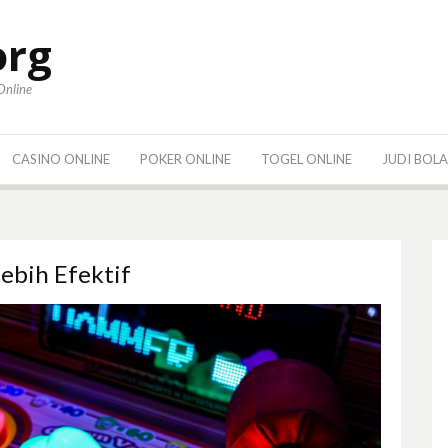
org
Online
CASINO ONLINE
POKER ONLINE
TOGEL ONLINE
JUDI BOLA
Lebih Efektif