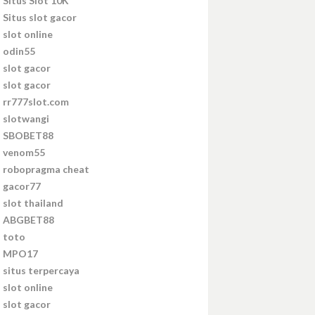
Situs Slot 10K
Situs slot gacor
slot online
odin55
slot gacor
slot gacor
rr777slot.com
slotwangi
SBOBET88
venom55
robopragma cheat
gacor77
slot thailand
ABGBET88
toto
MPO17
situs terpercaya
slot online
slot gacor