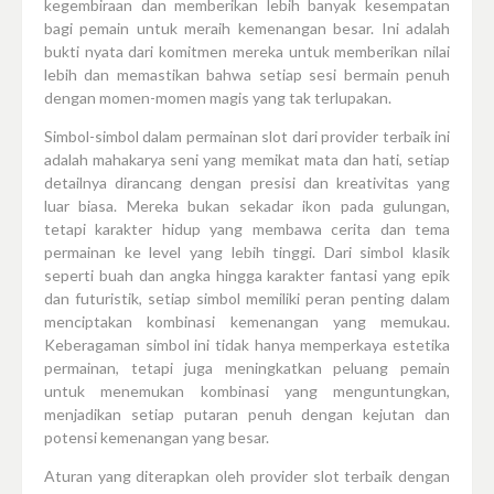
kegembiraan dan memberikan lebih banyak kesempatan
bagi pemain untuk meraih kemenangan besar. Ini adalah
bukti nyata dari komitmen mereka untuk memberikan nilai
lebih dan memastikan bahwa setiap sesi bermain penuh
dengan momen-momen magis yang tak terlupakan.
Simbol-simbol dalam permainan slot dari provider terbaik ini
adalah mahakarya seni yang memikat mata dan hati, setiap
detailnya dirancang dengan presisi dan kreativitas yang
luar biasa. Mereka bukan sekadar ikon pada gulungan,
tetapi karakter hidup yang membawa cerita dan tema
permainan ke level yang lebih tinggi. Dari simbol klasik
seperti buah dan angka hingga karakter fantasi yang epik
dan futuristik, setiap simbol memiliki peran penting dalam
menciptakan kombinasi kemenangan yang memukau.
Keberagaman simbol ini tidak hanya memperkaya estetika
permainan, tetapi juga meningkatkan peluang pemain
untuk menemukan kombinasi yang menguntungkan,
menjadikan setiap putaran penuh dengan kejutan dan
potensi kemenangan yang besar.
Aturan yang diterapkan oleh provider slot terbaik dengan