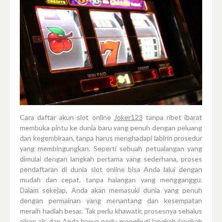
Cara daftar akun slot online
Joker123
tanpa ribet ibarat
membuka pintu ke dunia baru yang penuh dengan peluang
dan kegembiraan, tanpa harus menghadapi labirin prosedur
yang membingungkan. Seperti sebuah petualangan yang
dimulai dengan langkah pertama yang sederhana, proses
pendaftaran di dunia slot online bisa Anda lalui dengan
mudah dan cepat, tanpa halangan yang mengganggu.
Dalam sekejap, Anda akan memasuki dunia yang penuh
dengan permainan yang menantang dan kesempatan
meraih hadiah besar. Tak perlu khawatir, prosesnya sehalus
aliran air, dan Anda hanya perlu mengikuti langkah-langkah