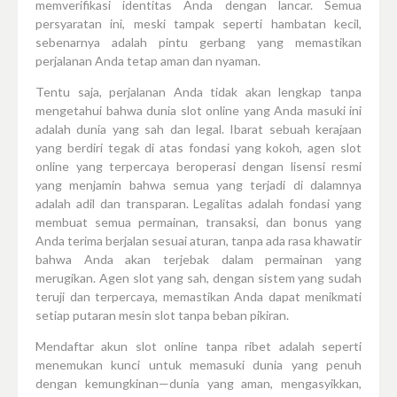
memverifikasi identitas Anda dengan lancar. Semua
persyaratan ini, meski tampak seperti hambatan kecil,
sebenarnya adalah pintu gerbang yang memastikan
perjalanan Anda tetap aman dan nyaman.
Tentu saja, perjalanan Anda tidak akan lengkap tanpa
mengetahui bahwa dunia slot online yang Anda masuki ini
adalah dunia yang sah dan legal. Ibarat sebuah kerajaan
yang berdiri tegak di atas fondasi yang kokoh, agen slot
online yang terpercaya beroperasi dengan lisensi resmi
yang menjamin bahwa semua yang terjadi di dalamnya
adalah adil dan transparan. Legalitas adalah fondasi yang
membuat semua permainan, transaksi, dan bonus yang
Anda terima berjalan sesuai aturan, tanpa ada rasa khawatir
bahwa Anda akan terjebak dalam permainan yang
merugikan. Agen slot yang sah, dengan sistem yang sudah
teruji dan terpercaya, memastikan Anda dapat menikmati
setiap putaran mesin slot tanpa beban pikiran.
Mendaftar akun slot online tanpa ribet adalah seperti
menemukan kunci untuk memasuki dunia yang penuh
dengan kemungkinan—dunia yang aman, mengasyikkan,