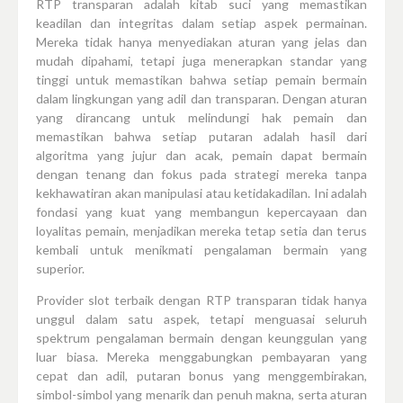
RTP transparan adalah kitab suci yang memastikan
keadilan dan integritas dalam setiap aspek permainan.
Mereka tidak hanya menyediakan aturan yang jelas dan
mudah dipahami, tetapi juga menerapkan standar yang
tinggi untuk memastikan bahwa setiap pemain bermain
dalam lingkungan yang adil dan transparan. Dengan aturan
yang dirancang untuk melindungi hak pemain dan
memastikan bahwa setiap putaran adalah hasil dari
algoritma yang jujur dan acak, pemain dapat bermain
dengan tenang dan fokus pada strategi mereka tanpa
kekhawatiran akan manipulasi atau ketidakadilan. Ini adalah
fondasi yang kuat yang membangun kepercayaan dan
loyalitas pemain, menjadikan mereka tetap setia dan terus
kembali untuk menikmati pengalaman bermain yang
superior.
Provider slot terbaik dengan RTP transparan tidak hanya
unggul dalam satu aspek, tetapi menguasai seluruh
spektrum pengalaman bermain dengan keunggulan yang
luar biasa. Mereka menggabungkan pembayaran yang
cepat dan adil, putaran bonus yang menggembirakan,
simbol-simbol yang menarik dan penuh makna, serta aturan