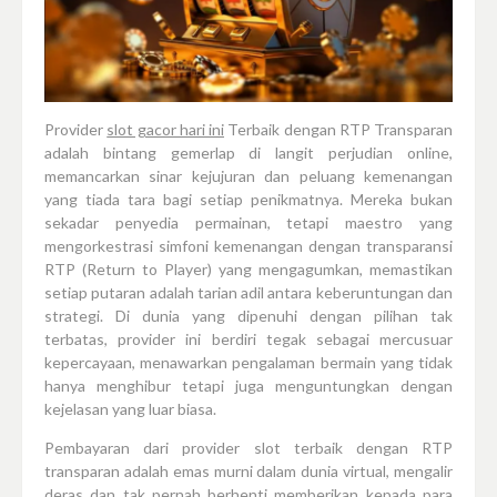
Provider
slot gacor hari ini
Terbaik dengan RTP Transparan
adalah bintang gemerlap di langit perjudian online,
memancarkan sinar kejujuran dan peluang kemenangan
yang tiada tara bagi setiap penikmatnya. Mereka bukan
sekadar penyedia permainan, tetapi maestro yang
mengorkestrasi simfoni kemenangan dengan transparansi
RTP (Return to Player) yang mengagumkan, memastikan
setiap putaran adalah tarian adil antara keberuntungan dan
strategi. Di dunia yang dipenuhi dengan pilihan tak
terbatas, provider ini berdiri tegak sebagai mercusuar
kepercayaan, menawarkan pengalaman bermain yang tidak
hanya menghibur tetapi juga menguntungkan dengan
kejelasan yang luar biasa.
Pembayaran dari provider slot terbaik dengan RTP
transparan adalah emas murni dalam dunia virtual, mengalir
deras dan tak pernah berhenti memberikan kepada para