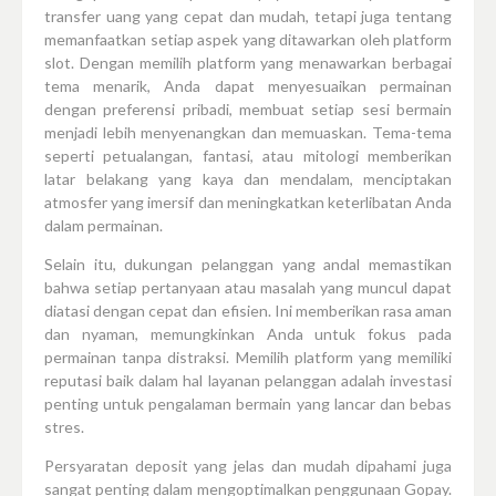
transfer uang yang cepat dan mudah, tetapi juga tentang
memanfaatkan setiap aspek yang ditawarkan oleh platform
slot. Dengan memilih platform yang menawarkan berbagai
tema menarik, Anda dapat menyesuaikan permainan
dengan preferensi pribadi, membuat setiap sesi bermain
menjadi lebih menyenangkan dan memuaskan. Tema-tema
seperti petualangan, fantasi, atau mitologi memberikan
latar belakang yang kaya dan mendalam, menciptakan
atmosfer yang imersif dan meningkatkan keterlibatan Anda
dalam permainan.
Selain itu, dukungan pelanggan yang andal memastikan
bahwa setiap pertanyaan atau masalah yang muncul dapat
diatasi dengan cepat dan efisien. Ini memberikan rasa aman
dan nyaman, memungkinkan Anda untuk fokus pada
permainan tanpa distraksi. Memilih platform yang memiliki
reputasi baik dalam hal layanan pelanggan adalah investasi
penting untuk pengalaman bermain yang lancar dan bebas
stres.
Persyaratan deposit yang jelas dan mudah dipahami juga
sangat penting dalam mengoptimalkan penggunaan Gopay.