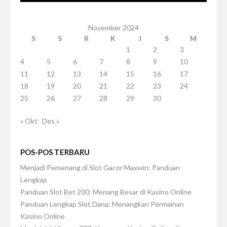
November 2024
S
S
R
K
J
S
M
1
2
3
4
5
6
7
8
9
10
11
12
13
14
15
16
17
18
19
20
21
22
23
24
25
26
27
28
29
30
« Okt
Des »
POS-POS TERBARU
Menjadi Pemenang di Slot Gacor Maxwin: Panduan
Lengkap
Panduan Slot Bet 200: Menang Besar di Kasino Online
Panduan Lengkap Slot Dana: Menangkan Permainan
Kasino Online