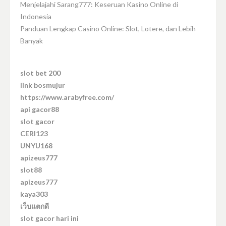
Menjelajahi Sarang777: Keseruan Kasino Online di
Indonesia
Panduan Lengkap Casino Online: Slot, Lotere, dan Lebih
Banyak
slot bet 200
link bosmujur
https://www.arabyfree.com/
api gacor88
slot gacor
CERI123
UNYU168
apizeus777
slot88
apizeus777
kaya303
เว็บแตกดี
slot gacor hari ini