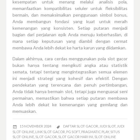
kesempatan untuk menang melalui analisis pola,
memanfaatkan kompatibilitas seluler untuk fleksibilitas
bermain, dan memaksimalkan penggunaan simbol bonus,
Anda membangun fondasi yang kuat untuk meraih
kemenangan yang konsisten. Setiap putaran menjadi
bagian dari perjalanan epik Anda menuju keberhasilan, di
mana setiap keputusan yang diambil dengan cermat
membawa Anda lebih dekat ke harta karun yang diidamkan.
Dalam akhirnya, cara cerdas menggunakan pola slot gacor
bukan hanya tentang mengikuti angka atau statistik
semata, tetapi tentang mengintegrasikan semua elemen
ini menjadi strategi yang kohesif dan efektif. Dengan
pendekatan yang terencana dan penuh pertimbangan,
Anda tidak hanya bermain slot, tetapi juga menguasai seni
permainan, memastikan bahwa setiap putaran membawa
Anda lebih dekat ke kemenangan yang gemilang dan
memuaskan.
15 NOVEMBER 2024
DAFTAR SLOT GACOR
,
JUDI SLOT
,
JUDI
SLOT ONLINE
,
LINK SLOT GACOR
,
PG SOFT
,
PRAGMATIC PLAY
,
SITUS
SLOT ONLINE
,
SLOT GACOR
,
SLOT GACOR HARI INI
,
SLOT ONLINE