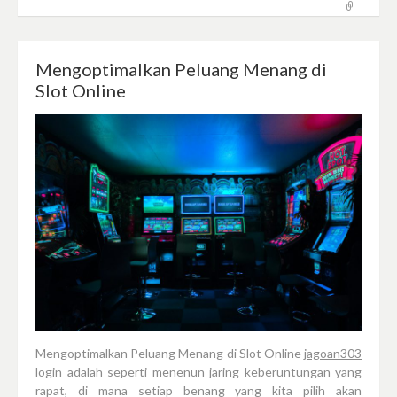
Mengoptimalkan Peluang Menang di
Slot Online
Mengoptimalkan Peluang Menang di Slot Online
jagoan303
login
adalah seperti menenun jaring keberuntungan yang
rapat, di mana setiap benang yang kita pilih akan