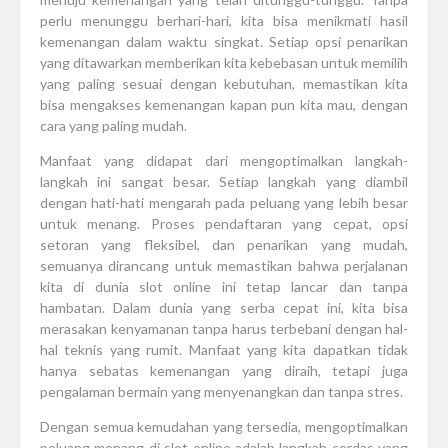
perlu menunggu berhari-hari, kita bisa menikmati hasil
kemenangan dalam waktu singkat. Setiap opsi penarikan
yang ditawarkan memberikan kita kebebasan untuk memilih
yang paling sesuai dengan kebutuhan, memastikan kita
bisa mengakses kemenangan kapan pun kita mau, dengan
cara yang paling mudah.
Manfaat yang didapat dari mengoptimalkan langkah-
langkah ini sangat besar. Setiap langkah yang diambil
dengan hati-hati mengarah pada peluang yang lebih besar
untuk menang. Proses pendaftaran yang cepat, opsi
setoran yang fleksibel, dan penarikan yang mudah,
semuanya dirancang untuk memastikan bahwa perjalanan
kita di dunia slot online ini tetap lancar dan tanpa
hambatan. Dalam dunia yang serba cepat ini, kita bisa
merasakan kenyamanan tanpa harus terbebani dengan hal-
hal teknis yang rumit. Manfaat yang kita dapatkan tidak
hanya sebatas kemenangan yang diraih, tetapi juga
pengalaman bermain yang menyenangkan dan tanpa stres.
Dengan semua kemudahan yang tersedia, mengoptimalkan
peluang menang di slot online adalah langkah cerdas yang