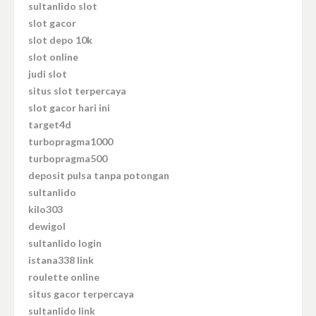
sultanlido slot
slot gacor
slot depo 10k
slot online
judi slot
situs slot terpercaya
slot gacor hari ini
target4d
turbopragma1000
turbopragma500
deposit pulsa tanpa potongan
sultanlido
kilo303
dewigol
sultanlido login
istana338 link
roulette online
situs gacor terpercaya
sultanlido link