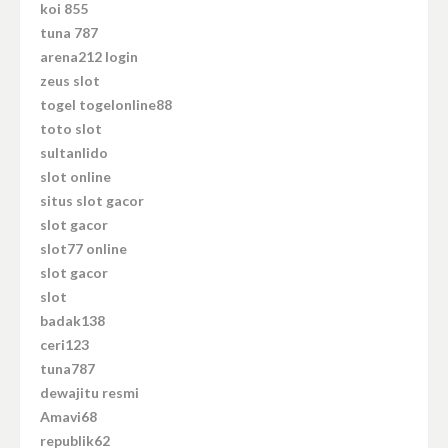
koi 855
tuna 787
arena212 login
zeus slot
togel togelonline88
toto slot
sultanlido
slot online
situs slot gacor
slot gacor
slot77 online
slot gacor
slot
badak138
ceri123
tuna787
dewajitu resmi
Amavi68
republik62